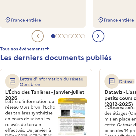
France entière
France entière
Aller à l'evénement à venir 1
Aller à l'evénement à venir 2
Aller à l'evénement à venir 3
Aller à l'evénement à venir 4
Aller à l'evénement à venir 5
Aller à l'evénement à venir 6
Aller à l'evénement à venir 
Aller à l'evénement à veni
Evénement à venir précéde
Evénement 
Tous nos évènements
Les derniers documents publiés
Lettre d'information du réseau
Dataviz
Ours brun
L'Écho des Tanières - Janvier-juillet
Dataviz - L'a
2026
petits cours 
Lettre d'information du
(2012-2025)
réseau Ours brun, l’Écho
L'Observatoire
des tanières synthétise
des étiages (On
en cours de saison les
mis en place en
relevés de terrain
cette
Dataviz
d
effectués. De janvier à
bilan des 14 pr
juillet 2026, 685 indices
Date d'édition : Août 2026
Date d'édition : 