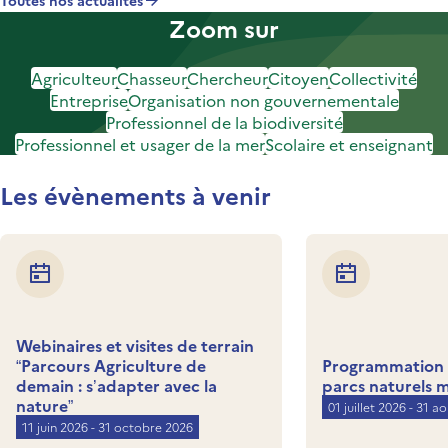
Toutes nos actualités
Zoom sur
Agriculteur
Chasseur
Chercheur
Citoyen
Collectivité
Entreprise
Organisation non gouvernementale
Professionnel de la biodiversité
Professionnel et usager de la mer
Scolaire et enseignant
Les évènements à venir
Webinaires et visites de terrain
“Parcours Agriculture de
Programmation d
demain : s’adapter avec la
parcs naturels 
nature”
01 juillet 2026 - 31 a
11 juin 2026 - 31 octobre 2026