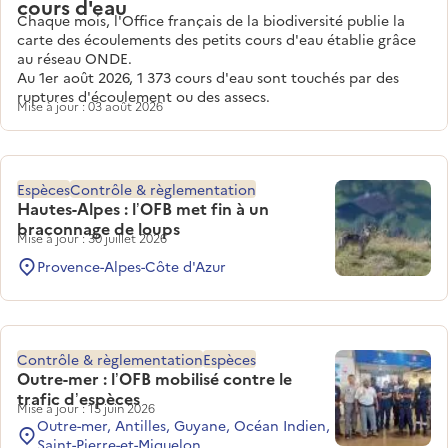
cours d'eau
Chaque mois, l'Office français de la biodiversité publie la
carte des écoulements des petits cours d'eau établie grâce
au réseau ONDE.
Au 1er août 2026, 1 373 cours d'eau sont touchés par des
ruptures d'écoulement ou des assecs.
Mise à jour : 03 août 2026
Espèces
Contrôle & règlementation
Hautes-Alpes : l’OFB met fin à un
braconnage de loups
Mise à jour : 30 juillet 2026
Provence-Alpes-Côte d'Azur
Contrôle & règlementation
Espèces
Outre-mer : l’OFB mobilisé contre le
trafic d’espèces
Mise à jour : 15 juin 2026
Outre-mer, Antilles, Guyane, Océan Indien,
Saint-Pierre-et-Miquelon