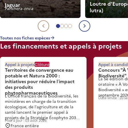
Loutre d'Europ
Jaguar
Panthera onca
lutra)
Aller à l'espèce 1
Aller à l'espèce 2
Aller à l'espèce 3
Aller à l'espèce 4
Espèce précédente
Espèce suiva
Toutes nos fiches espèces
Les financements et appels à projets
Appel à projets
Clôturé
Appel à candid
Territoires de convergence eau
Concours "À 
potable et Natura 2000 :
Biodiversité"
La 5e édition d
initiatives pour réduire l’impact
oratoire « À Vo
des produits
Biodiversité » 
phytopharmaceutiques
septembre 202
L’Office français de la biodiversité, les
Date limite : 20 
ministères en charge de la transition
écologique, de l’agriculture et de la
santé lancent le premier appel à
projets de la Stratégie Écophyto 2030.
Mise à jour : 03 août 2026
Inscrit dans l’action 3.3 de la Stratégie,
France entière