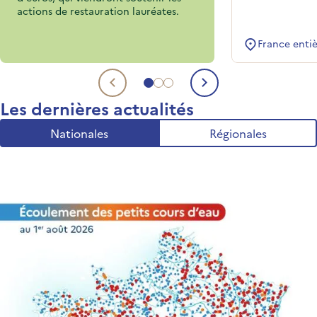
actions de restauration lauréates.
France enti
Aller au sujet 1
Aller au sujet 2
Aller au sujet 3
Sujet précédent
Sujet suivant
Les dernières actualités
Nationales
Régionales