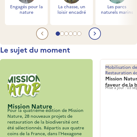
Engagés pour la
La chasse, un
Les parcs
nature
loisir encadré
naturels marins
Aller au contenu 1
Aller au contenu 2
Aller au contenu 3
Aller au contenu 4
Aller au contenu 5
Aller au contenu 6
Contenu précédent
Contenu su
Titre
Le sujet du moment
Mobilisation de
Restauration é
Mission Natur
faveur de la 
Mise à jour : 03 
Mission Nature
Pour la quatrième édition de Mission
Nature, 28 nouveaux projets de
restauration de la biodiversité ont
été sélectionnés. Répartis aux quatre
coins de la France, dans l’Hexagone