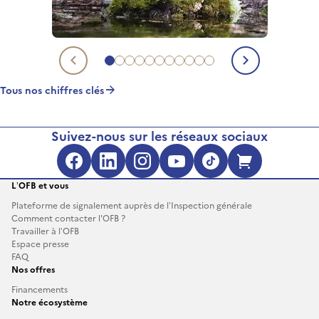
Aller au chiffre clé 1
Aller au chiffre clé 2
Aller au chiffre clé 3
Aller au chiffre clé 4
Aller au chiffre clé 5
Aller au chiffre clé 6
Aller au chiffre clé 7
Aller au chiffre clé 8
Aller au chiffre clé 9
Aller au chiffre clé 10
Aller au chiffre clé 11
Chiffre clé précédent
Chiffre c
Tous nos chiffres clés
Suivez-nous sur les réseaux sociaux
Facebook (s'ouvre dans une no
LinkedIn (s'ouvre dans un
Instagram (s'ouvre da
YouTube (s'ouvre 
TikTok (s'ouv
Boutique 
L’OFB et vous
Plateforme de signalement auprès de l’Inspection générale
Comment contacter l'OFB ?
Travailler à l’OFB
Espace presse
FAQ
Nos offres
Financements
Notre écosystème