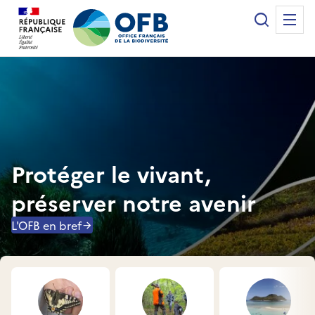
Panneau de gestion des cookies
Recherche
Me
Office français de la biodiversité
Protéger le vivant,
préserver notre avenir
L'OFB en bref
Accès rapides