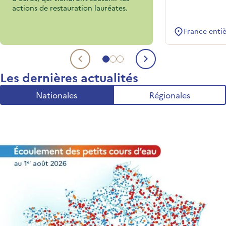
actions de restauration lauréates.
France enti
Aller au sujet 1
Aller au sujet 2
Aller au sujet 3
Sujet précédent
Sujet suivant
Les dernières actualités
Nationales
Régionales