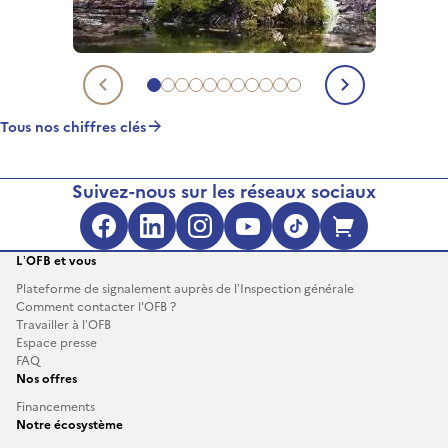
Aller au chiffre clé 1
Aller au chiffre clé 2
Aller au chiffre clé 3
Aller au chiffre clé 4
Aller au chiffre clé 5
Aller au chiffre clé 6
Aller au chiffre clé 7
Aller au chiffre clé 8
Aller au chiffre clé 9
Aller au chiffre clé 10
Aller au chiffre clé 11
Chiffre clé précédent
Chiffre c
Tous nos chiffres clés
Suivez-nous sur les réseaux sociaux
Facebook (s'ouvre dans une no
LinkedIn (s'ouvre dans un
Instagram (s'ouvre da
YouTube (s'ouvre 
TikTok (s'ouv
Boutique 
L’OFB et vous
Plateforme de signalement auprès de l’Inspection générale
Comment contacter l'OFB ?
Travailler à l’OFB
Espace presse
FAQ
Nos offres
Financements
Notre écosystème