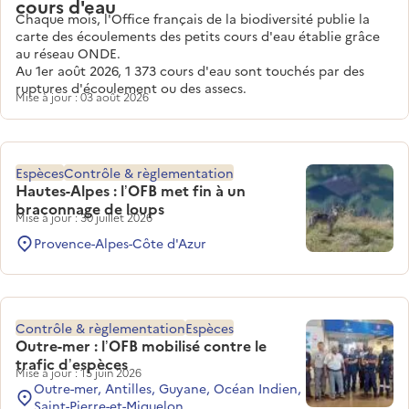
cours d'eau
Chaque mois, l'Office français de la biodiversité publie la
carte des écoulements des petits cours d'eau établie grâce
au réseau ONDE.
Au 1er août 2026, 1 373 cours d'eau sont touchés par des
ruptures d'écoulement ou des assecs.
Mise à jour : 03 août 2026
Espèces
Contrôle & règlementation
Hautes-Alpes : l’OFB met fin à un
braconnage de loups
Mise à jour : 30 juillet 2026
Provence-Alpes-Côte d'Azur
Contrôle & règlementation
Espèces
Outre-mer : l’OFB mobilisé contre le
trafic d’espèces
Mise à jour : 15 juin 2026
Outre-mer, Antilles, Guyane, Océan Indien,
Saint-Pierre-et-Miquelon