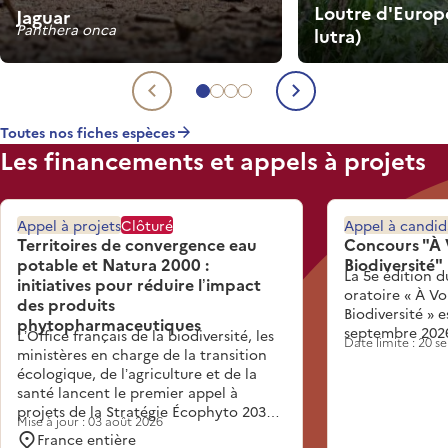
Loutre d'Europ
Jaguar
Panthera onca
lutra)
Aller à l'espèce 1
Aller à l'espèce 2
Aller à l'espèce 3
Aller à l'espèce 4
Espèce précédente
Espèce suiva
Toutes nos fiches espèces
Les financements et appels à projets
Appel à projets
Clôturé
Appel à candid
Territoires de convergence eau
Concours "À 
potable et Natura 2000 :
Biodiversité"
La 5e édition d
initiatives pour réduire l’impact
oratoire « À Vo
des produits
Biodiversité » 
phytopharmaceutiques
septembre 202
L’Office français de la biodiversité, les
Date limite : 20 
ministères en charge de la transition
écologique, de l’agriculture et de la
santé lancent le premier appel à
projets de la Stratégie Écophyto 2030.
Mise à jour : 03 août 2026
Inscrit dans l’action 3.3 de la Stratégie,
France entière