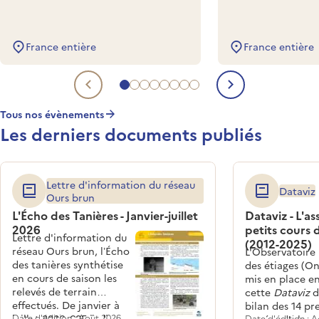
France entière
France entière
Aller à l'evénement à venir 1
Aller à l'evénement à venir 2
Aller à l'evénement à venir 3
Aller à l'evénement à venir 4
Aller à l'evénement à venir 5
Aller à l'evénement à venir 6
Aller à l'evénement à venir 
Aller à l'evénement à veni
Evénement à venir précéde
Evénement 
Tous nos évènements
Les derniers documents publiés
Lettre d'information du réseau
Dataviz
Ours brun
L'Écho des Tanières - Janvier-juillet
Dataviz - L'a
2026
petits cours 
Lettre d'information du
(2012-2025)
réseau Ours brun, l’Écho
L'Observatoire
des tanières synthétise
des étiages (On
en cours de saison les
mis en place en
relevés de terrain
cette
Dataviz
d
effectués. De janvier à
bilan des 14 pr
juillet 2026, 685 indices
Date d'édition : Août 2026
Date d'édition : 