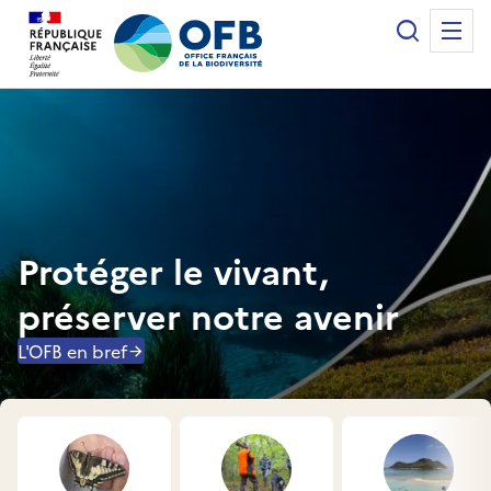
Panneau de gestion des cookies
Recherche
Me
Office français de la biodiversité
Protéger le vivant,
préserver notre avenir
L'OFB en bref
Accès rapides