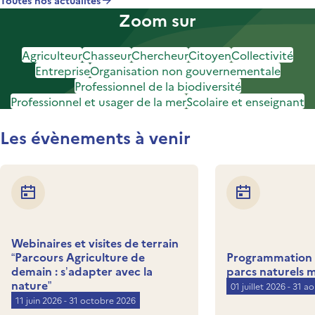
Toutes nos actualités
Zoom sur
Agriculteur
Chasseur
Chercheur
Citoyen
Collectivité
Entreprise
Organisation non gouvernementale
Professionnel de la biodiversité
Professionnel et usager de la mer
Scolaire et enseignant
Les évènements à venir
Webinaires et visites de terrain
“Parcours Agriculture de
Programmation d
demain : s’adapter avec la
parcs naturels 
nature”
01 juillet 2026 - 31 a
11 juin 2026 - 31 octobre 2026