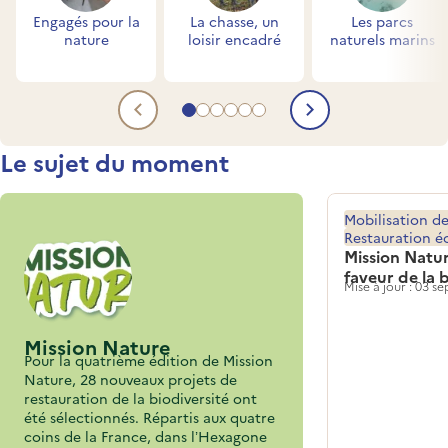
Engagés pour la
La chasse, un
Les parcs
nature
loisir encadré
naturels marins
Aller au contenu 1
Aller au contenu 2
Aller au contenu 3
Aller au contenu 4
Aller au contenu 5
Aller au contenu 6
Contenu précédent
Contenu su
Titre
Le sujet du moment
Mobilisation de
Restauration é
Mission Natur
faveur de la 
Mise à jour : 03 
Mission Nature
Pour la quatrième édition de Mission
Nature, 28 nouveaux projets de
restauration de la biodiversité ont
été sélectionnés. Répartis aux quatre
coins de la France, dans l’Hexagone