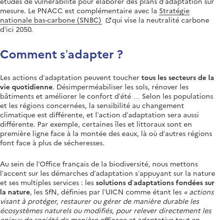
études de vulnérabilité pour élaborer des plans d’adaptation sur
mesure. Le PNACC est complémentaire avec la
Stratégie
nationale bas-carbone (SNBC)
qui vise la neutralité carbone
d’ici 2050.
Comment s’adapter ?
Les actions d’adaptation peuvent toucher
tous les secteurs de la
vie quotidienne
. Désimperméabiliser les sols, rénover les
bâtiments et améliorer le confort d’été … Selon les populations
et les régions concernées, la sensibilité au changement
climatique est différente, et l’action d’adaptation sera aussi
différente. Par exemple, certaines îles et littoraux sont en
première ligne face à la montée des eaux, là où d’autres régions
font face à plus de sécheresses.
Au sein de l’Office français de la biodiversité, nous mettons
l’accent sur les démarches d’adaptation s’appuyant sur la nature
et ses multiples services : les
solutions d’adaptations fondées sur
la nature
, les SfN, définies par l’UICN comme étant les
actions
visant à protéger, restaurer ou gérer de manière durable les
écosystèmes naturels ou modifiés, pour relever directement les
enjeux de société de manière efficace et adaptative tout en