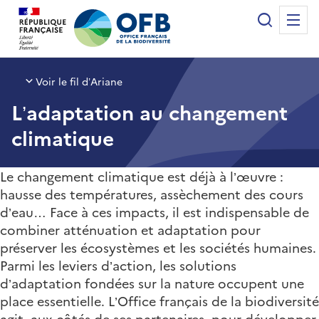
Panneau de gestion des cookies
Recherche
Me
Office français de la biodiversité
Voir le fil d’Ariane
L’adaptation au changement
climatique
Le changement climatique est déjà à l’œuvre :
hausse des températures, assèchement des cours
d’eau… Face à ces impacts, il est indispensable de
combiner atténuation et adaptation pour
préserver les écosystèmes et les sociétés humaines.
Parmi les leviers d’action, les solutions
d’adaptation fondées sur la nature occupent une
place essentielle. L’Office français de la biodiversité
agit, aux côtés de ses partenaires, pour développer