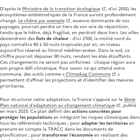
D’après le
Ministère de la transition écologique
, d’ici 2050, les
écosystèmes emblématiques de la France auront profondément
changé.
Le chêne par exemple
, essence dominante de nos
paysages, pourrait perdre un tiers de son aire de répartition,
tandis que le hêtre, déjà fragilisé, en perdrait deux tiers. Les villes
deviendront des
îlots de chaleur
: d’ici 2100, la moitié nord du
pays connaîtra 40 à 50 nuits tropicales par an, un niveau
aujourd’hui réservé au littoral méditerranéen. Dans le sud, ce
chiffre pourrait dépasser 90 nuits, rendant les étés étouffants.
Ces changements ne seront pas uniformes : chaque région aura
son propre défi climatique. Pour savoir ce qui attend votre
commune, des outils comme «
Climadiag Commune
»
permettent d’affiner les projections et d’identifier des mesures
prioritaires.
Pour structurer cette adaptation, la France s’appuie sur le
3ème
Plan national d’adaptation au changement climatique
, publié
en mars 2025. Ce plan définit des
actions concrètes pour
protéger les populations
en intégrant les risques climatiques dans
tous les référentiels techniques ; pour
adapter les territoires
en
prenant en compte la TRACC dans les documents de
planification ; pour
transformer l’économie
en réalisant des