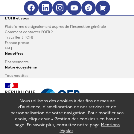
Facebook (s'ouvre dans une no
LinkedIn (s'ouvre dans un
Instagram (s'ouvre da
YouTube (s'ouvre 
TikTok (s'ouv
Boutique 
L’OFB et vous
Plateforme de signalement auprès de l’Inspection générale
Comment contacter l'OFB ?
Travailler à l’OFB
Espace presse
FAQ
Nos offres
Financements
Notre écosystème
Tous nos sites
Nous utilisons des cookies à des fins de mesure
d’audience, d’amélioration de nos services et de
personnalisation de votre navigation. Pour modifier vos
info.gouv.fr
service-public.fr
legifrance.gouv.fr
choix, cliquez sur « Gestion des cookies » en bas de
data.gouv.fr
page. En savoir plus, consultez notre page
Mentions
légales
.