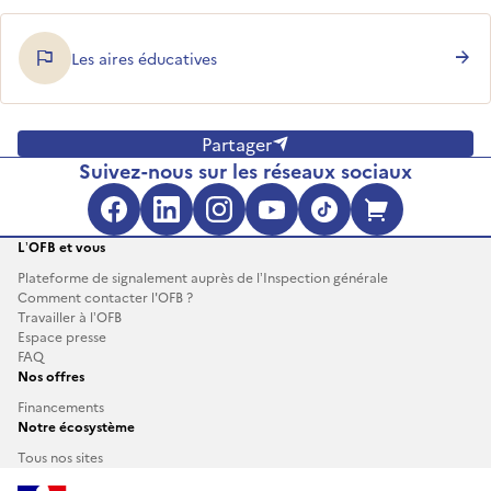
Les aires éducatives
Partager
Suivez-nous sur les réseaux sociaux
Facebook (s'ouvre dans une no
LinkedIn (s'ouvre dans un
Instagram (s'ouvre da
YouTube (s'ouvre 
TikTok (s'ouv
Boutique 
L’OFB et vous
Plateforme de signalement auprès de l’Inspection générale
Comment contacter l'OFB ?
Travailler à l’OFB
Espace presse
FAQ
Nos offres
Financements
Notre écosystème
Tous nos sites