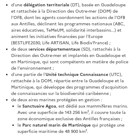
d’une
délégation territoriale
(DT), basée en Guadeloupe
et rattachée à la Direction des Outre-mer (DOM) de
l'OFB, dont les agents coordonnent les actions de l'OFB
aux Antilles, déclinent les programmes nationaux (ABC,
aires éducatives, TeMeUM, solidarité interbassins...) et
animent les initiatives financées par l’Europe
(BESTLIFE2030, Life ARTISAN, Life Biodiv’France) ;
de deux s
ervices départementaux
(SD), rattachés à la
Direction des Outre-mer et implantés en Guadeloupe et
en Martinique, qui sont compétents en matière de police
de l'environnement ;
d’une partie de l’
Unité technique Connaissance
(UTC),
rattachée à la DOM, répartie entre la Guadeloupe et la
Martinique, qui développe des programmes d’acquisition
de connaissances sur la biodiversité caribéenne ;
de deux aires marines protégées en gestion :
le
Sanctuaire Agoa
, est dédié aux mammifères marins.
Avec une superficie de 143 256 km², il couvre toute la
zone économique exclusive des Antilles françaises ;
le
Parc naturel marin de Martinique
qui protège une
superficie maritime de 48 900 km².