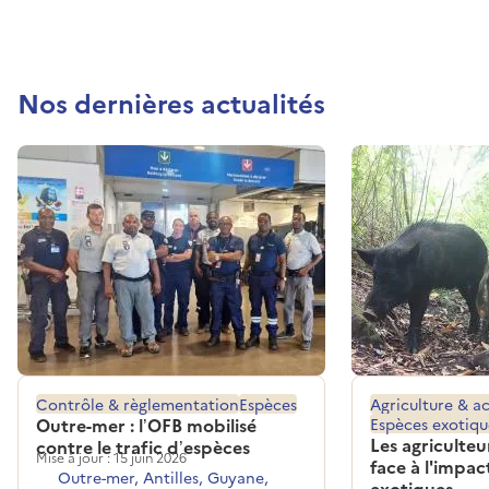
Nos dernières actualités
Contrôle & règlementation
Espèces
Agriculture & ac
Outre-mer : l’OFB mobilisé
Espèces exotiqu
Les agriculteu
contre le trafic d’espèces
Mise à jour : 15 juin 2026
face à l'impac
Outre-mer, Antilles, Guyane,
exotiques