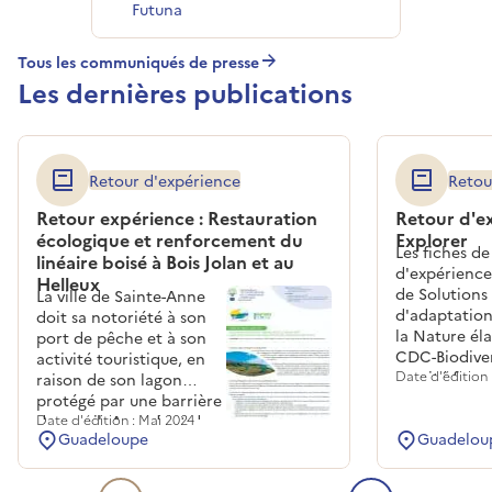
Futuna
Tous les communiqués de presse
Les dernières publications
Retour d'expérience
Retou
Retour expérience : Restauration
Retour d'ex
écologique et renforcement du
Explorer
Les fiches de
linéaire boisé à Bois Jolan et au
d'expérience
Helleux
de Solutions
La ville de Sainte-Anne
d'adaptation
doit sa notoriété à son
la Nature él
port de pêche et à son
CDC-Biodiver
activité touristique, en
comité franç
Date d'édition 
raison de son lagon
l'UICN et l'O
protégé par une barrière
cadre du proj
de corail. Au sud-est de
Date d'édition : Mai 2024
Guadeloupe
Guadelou
ARTISAN, on
la ville se trouve la plage
objectif d'ins
de Bois Jolan, qui
décideurs pu
accueille de nombreux