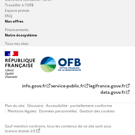
Travailler à l’OFB
recommanda
Espace presse
FAQ
Nos offres
Financements
Notre écosystème
Tous nos sites
info.gouv.fr
service-public.fr
legifrance.gouv.fr
data.gouv.fr
Plan du site
Glossaire
Accessibilité : partiellement conforme
Mentions légales
Données personnelles
Gestion des cookies
Sauf mention contraire, tous les contenus de ce site sont sous
licence etalab-2.0