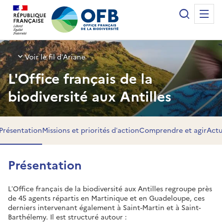
Panneau de gestion des cookies
Recherche
Me
Office français de la biodiversité
Voir le fil d’Ariane
L'Office français de la
biodiversité aux Antilles
Présentation
Missions et priorités d’action
Comprendre et agir
Actu
Présentation
L’Office français de la biodiversité aux Antilles regroupe près
de 45 agents répartis en Martinique et en Guadeloupe, ces
derniers intervenant également à Saint-Martin et à Saint-
Barthélemy. Il est structuré autour :