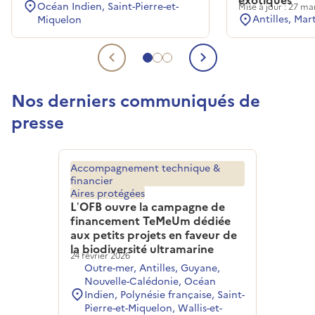
Océan Indien, Saint-Pierre-et-
Mise à jour : 27 ma
Antilles, Mar
Miquelon
Aller à l'actualité liée 1
Aller à l'actualité liée 2
Aller à l'actualité liée 3
Actualité liée précédent
Actualité liée
Nos derniers communiqués de
presse
Accompagnement technique &
financier
Aires protégées
L’OFB ouvre la campagne de
financement TeMeUm dédiée
aux petits projets en faveur de
la biodiversité ultramarine
24 février 2026
Outre-mer, Antilles, Guyane,
Nouvelle-Calédonie, Océan
Indien, Polynésie française, Saint-
Pierre-et-Miquelon, Wallis-et-