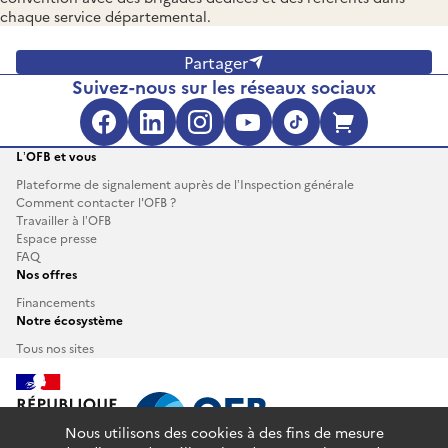
chaque service départemental.
Partager
Suivez-nous sur les réseaux sociaux
Facebook (s'ouvre dans une no
LinkedIn (s'ouvre dans un
Instagram (s'ouvre da
YouTube (s'ouvre 
TikTok (s'ouv
Boutique 
L’OFB et vous
Plateforme de signalement auprès de l’Inspection générale
Comment contacter l'OFB ?
Travailler à l’OFB
Espace presse
FAQ
Nos offres
Financements
Notre écosystème
Tous nos sites
Nous utilisons des cookies à des fins de mesure