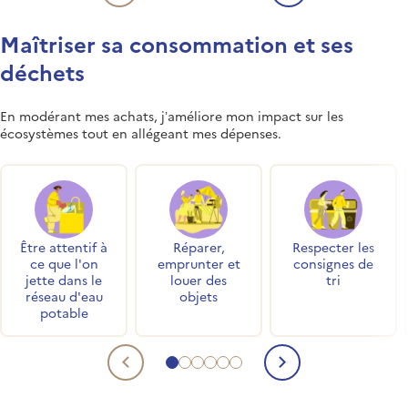
Contenu précédent
Contenu su
Maîtriser sa consommation et ses
déchets
En modérant mes achats, j’améliore mon impact sur les
écosystèmes tout en allégeant mes dépenses.
Accès rapides
Être attentif à
Réparer,
Respecter les
ce que l'on
emprunter et
consignes de
jette dans le
louer des
tri
réseau d'eau
objets
potable
Aller au contenu 1
Aller au contenu 2
Aller au contenu 3
Aller au contenu 4
Aller au contenu 5
Aller au contenu 6
Contenu précédent
Contenu su