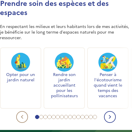
Prendre soin des espèces et des
espaces
En respectant les milieux et leurs habitants lors de mes activités,
je bénéficie sur le long terme d’espaces naturels pour me
ressourcer.
Accès rapides
Opter pour un
Rendre son
Penser à
jardin naturel
jardin
l'écotourisme
accueillant
quand vient le
pour les
temps des
pollinisateurs
vacances
Aller au contenu 1
Aller au contenu 2
Aller au contenu 3
Aller au contenu 4
Aller au contenu 5
Aller au contenu 6
Aller au contenu 7
Aller au contenu 8
Aller au contenu 9
Aller au contenu 10
Aller au contenu 11
Aller au contenu 12
Aller au contenu 13
Aller au contenu 14
Aller au contenu 1
Contenu précédent
Conte