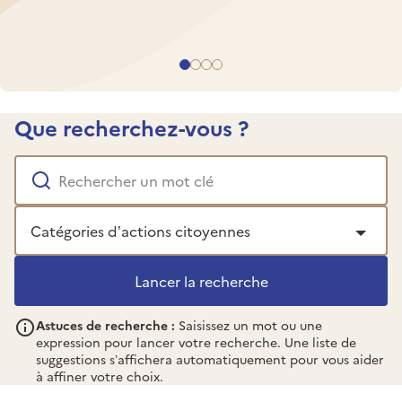
Slide
Slide
Slide
Slide
1
2
3
4
Que recherchez-vous ?
Rechercher
un mot clé
Catégories
d’actions
citoyennes
Les options disponibles sont filtrées au fur et à mesure q
Astuces de recherche :
Saisissez un mot ou une
expression pour lancer votre recherche. Une liste de
suggestions s’affichera automatiquement pour vous aider
à affiner votre choix.