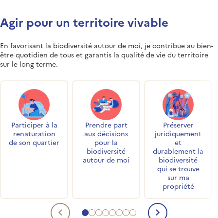
Agir pour un territoire vivable
En favorisant la biodiversité autour de moi, je contribue au bien-
être quotidien de tous et garantis la qualité de vie du territoire
sur le long terme.
Accès rapides
Participer à la
Prendre part
Préserver
renaturation
aux décisions
juridiquement
de son quartier
pour la
et
biodiversité
durablement la
autour de moi
biodiversité
qui se trouve
sur ma
propriété
Aller au contenu 1
Aller au contenu 2
Aller au contenu 3
Aller au contenu 4
Aller au contenu 5
Aller au contenu 6
Aller au contenu 7
Aller au contenu 8