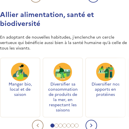
Contenu précédent
Contenu s
Allier alimentation, santé et
biodiversité
En adoptant de nouvelles habitudes, j’enclenche un cercle
vertueux qui bénéficie aussi bien à la santé humaine qu’à celle de
tous les vivants.
Accès rapides
Manger bio,
Diversifier sa
Diversifier nos
local et de
consommation
apports en
saison
de produits de
protéines
la mer, en
respectant les
saisons
Aller au contenu 1
Aller au contenu 2
Aller au contenu 3
Aller au contenu 4
Aller au contenu 5
Aller au contenu 6
Aller au contenu 7