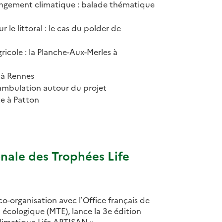
hangement climatique : balade thématique
le littoral : le cas du polder de
gricole : la Planche-Aux-Merles à
e à Rennes
déambulation autour du projet
e à Patton
nale des Trophées Life
o-organisation avec l’Office français de
on écologique (MTE), lance la 3e édition
imatique Life ARTISAN ».