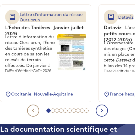
Lettre d'information du réseau
Dataviz
Ours brun
L'Écho des Tanières - Janvier-juillet
Dataviz - L'a
2026
petits cours 
Lettre d'information du
(2012-2025)
réseau Ours brun, l’Écho
L'Observatoire
des tanières synthétise
des étiages (On
en cours de saison les
mis en place en
relevés de terrain
cette
Dataviz
d
effectués. De janvier à
bilan des 14 pr
juillet 2026, 685 indices
Date d'édition : Août 2026
années d'obser
Date d'édition : 
indirects d’ours ont été
s'ajoute à la co
collectés, sur 6
créée par l'Off
départements des
français de la
Pyrénées françaises.
Occitanie, Nouvelle-Aquitaine
France hexa
biodiversité.
Aller au document lié 1
Aller au document lié 2
Aller au document lié 3
Aller au document lié 4
Aller au document lié 5
Aller au document lié 6
Aller au document lié 7
Aller au document lié 8
Aller au document lié 9
Aller au document lié 1
Document lié précédent
Document 
La documentation scientifique et