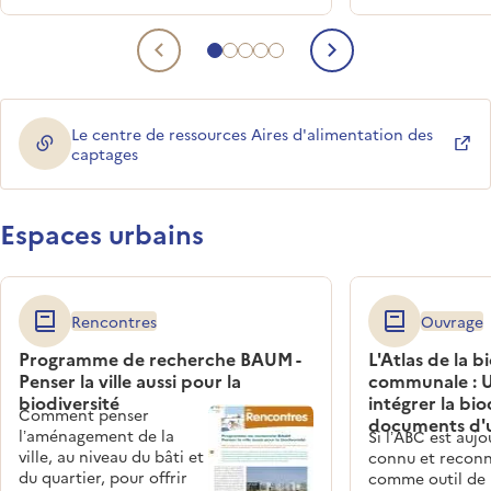
d’autres favorisent la biodiversité et
l’utilisent comme une alliée. L’OFB agit
Aller au contenu 1
Aller au contenu 2
Aller au contenu 3
Aller au contenu 4
Aller au contenu 5
avec le monde agricole et ses
Contenu précédent
Contenu sui
partenaires en faveur de la transition
agroécologique.
Le centre de ressources Aires d'alimentation des
(ouverture dans une nouvelle fenêtre)
captages
Espaces urbains
Rencontres
Ouvrage
Programme de recherche BAUM -
L'Atlas de la b
Penser la ville aussi pour la
communale : U
biodiversité
intégrer la bio
Comment penser
documents d'
l’aménagement de la
Si l’ABC est aujo
ville, au niveau du bâti et
connu et recon
du quartier, pour offrir
comme outil de