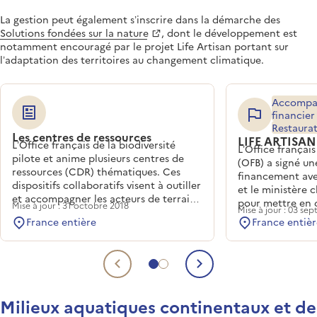
La gestion peut également s’inscrire dans la démarche des
Solutions fondées sur la nature
, dont le développement est
notamment encouragé par le projet Life Artisan portant sur
l’adaptation des territoires au changement climatique.
Accompa
financier
Restaura
Les centres de ressources
LIFE ARTISAN
L’Office français de la biodiversité
L’Office français
pilote et anime plusieurs centres de
(OFB) a signé u
ressources (CDR) thématiques. Ces
financement ave
dispositifs collaboratifs visent à outiller
et le ministère 
et accompagner les acteurs de terrain
pour mettre en 
Mise à jour : 31 octobre 2018
Mise à jour : 03 s
dans la préservation et la restauration
: Accroître la Ré
France entière
France entièr
de la biodiversité, en facilitant l’accès
au changement c
aux connaissances, aux outils et aux
l’Incitation aux 
retours d’expériences.
Nature pour l'a
Aller au contenu 1
Aller au contenu 2
changement cli
Contenu précédent
Contenu suiva
Milieux aquatiques continentaux et de