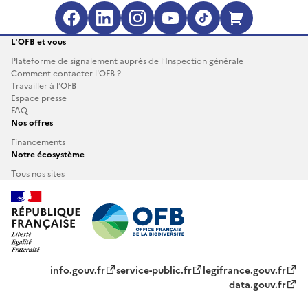
Facebook (s'ouvre dans une no
LinkedIn (s'ouvre dans un
Instagram (s'ouvre da
YouTube (s'ouvre 
TikTok (s'ouv
Boutique 
L’OFB et vous
Plateforme de signalement auprès de l’Inspection générale
Comment contacter l'OFB ?
Travailler à l’OFB
Espace presse
FAQ
Nos offres
Financements
Notre écosystème
Tous nos sites
info.gouv.fr
service-public.fr
legifrance.gouv.fr
data.gouv.fr