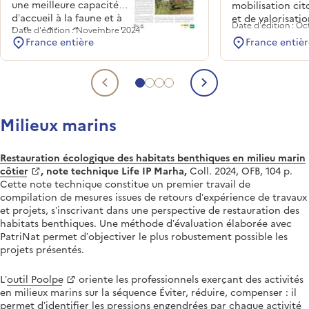
une meilleure capacité
mobilisation ci
d’accueil à la faune et à
et de valorisatio
Date d'édition : O
la flore ? Les 6 projets de
Date d'édition : Novembre 2024
biodiversité local
France entière
France entièr
recherche menés entre
peut l’être dava
2020 et 2024 au sein du
comme outil d’ai
programme BAUM
décision et au p
(Biodiversité,
l’action, notam
Aller au contenu 1
Aller au contenu 2
Aller au contenu 3
Aller au contenu 4
Contenu précédent
Contenu sui
aménagement urbain et
matière de plani
morphologie),
territoriale.
Milieux marins
expérimentant
différentes approches
territorialisées,
Restauration écologique des habitats benthiques en milieu marin
interrogent le rapport
côtier
, note technique Life IP Marha,
Coll. 2024, OFB, 104 p.
entre densification du
Cette note technique constitue un premier travail de
bâti et préservation de la
compilation de mesures issues de retours d’expérience de travaux
biodiversité et
et projets, s’inscrivant dans une perspective de restauration des
contribuent à (re)nouer
habitats benthiques. Une méthode d’évaluation élaborée avec
le dialogue entre les
PatriNat permet d’objectiver le plus robustement possible les
mondes des urbanistes et
projets présentés.
des écologues.
L’
outil Poolpe
oriente les professionnels exerçant des activités
en milieux marins sur la séquence Éviter, réduire, compenser : il
permet d’identifier les pressions engendrées par chaque activité