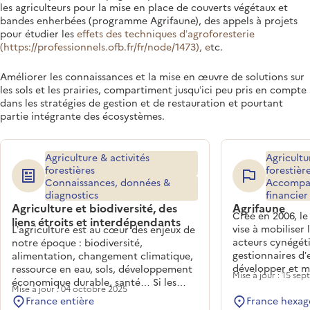
les agriculteurs pour la mise en place de couverts végétaux et
bandes enherbées (programme Agrifaune), des appels à projets
pour étudier les
effets des techniques d’agroforesterie
(https://professionnels.ofb.fr/fr/node/1473), e
tc.
Améliorer les connaissances et la mise en œuvre de solutions sur
les sols et les prairies, compartiment jusqu’ici peu pris en compte
dans les stratégies de gestion et de restauration et pourtant
partie intégrante des écosystèmes.
Agriculture & activités
Agricultu
forestières
forestièr
Connaissances, données &
Accompa
diagnostics
financier
Agriculture et biodiversité, des
Agrifaune
Créé en 2006, l
liens étroits et interdépendants
vise à mobiliser l
L’agriculture est au cœur des enjeux de
acteurs cynégéti
notre époque : biodiversité,
gestionnaires d’
alimentation, changement climatique,
développer et m
ressource en eau, sols, développement
Mise à jour : 15 se
pratiques agrico
économique durable, santé… Si les
Mise à jour : 04 octobre 2025
biodiversité.
pratiques agricoles intensives ont un
France entière
France hexag
impact certain sur l’environnement,