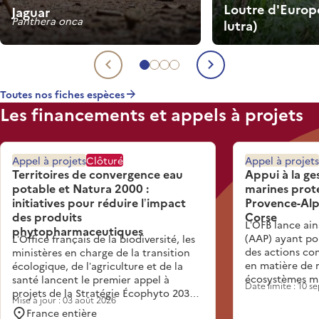
Loutre d'Europ
Jaguar
Panthera onca
lutra)
Aller à l'espèce 1
Aller à l'espèce 2
Aller à l'espèce 3
Aller à l'espèce 4
Espèce précédente
Espèce suiva
Toutes nos fiches espèces
Les financements et appels à projets
Appel à projets
Clôturé
Appel à projets
Territoires de convergence eau
Appui à la ge
potable et Natura 2000 :
marines proté
initiatives pour réduire l’impact
Provence-Alp
des produits
Corse
L’OFB lance ain
phytopharmaceutiques
(AAP) ayant pou
L’Office français de la biodiversité, les
des actions co
ministères en charge de la transition
en matière de r
écologique, de l’agriculture et de la
écosystèmes ma
santé lancent le premier appel à
Date limite : 10 
(jusqu’à la lim
projets de la Stratégie Écophyto 2030.
Mise à jour : 03 août 2026
public maritime
Inscrit dans l’action 3.3 de la Stratégie,
France entière