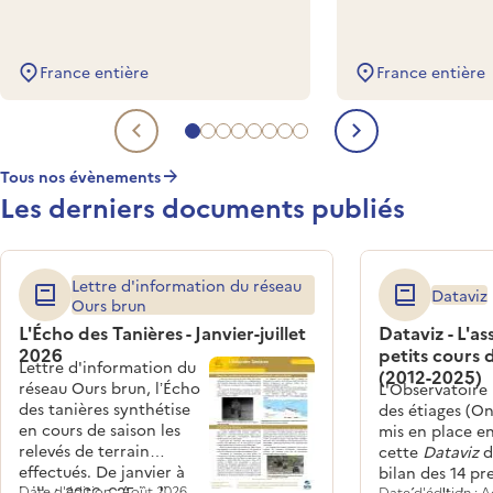
France entière
France entière
Aller à l'evénement à venir 1
Aller à l'evénement à venir 2
Aller à l'evénement à venir 3
Aller à l'evénement à venir 4
Aller à l'evénement à venir 5
Aller à l'evénement à venir 6
Aller à l'evénement à venir 
Aller à l'evénement à veni
Evénement à venir précéde
Evénement 
Tous nos évènements
Les derniers documents publiés
Lettre d'information du réseau
Dataviz
Ours brun
L'Écho des Tanières - Janvier-juillet
Dataviz - L'a
2026
petits cours 
Lettre d'information du
(2012-2025)
réseau Ours brun, l’Écho
L'Observatoire
des tanières synthétise
des étiages (On
en cours de saison les
mis en place en
relevés de terrain
cette
Dataviz
d
effectués. De janvier à
bilan des 14 pr
juillet 2026, 685 indices
Date d'édition : Août 2026
Date d'édition : 