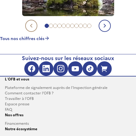
Aller au chiffre clé 1
Aller au chiffre clé 2
Aller au chiffre clé 3
Aller au chiffre clé 4
Aller au chiffre clé 5
Aller au chiffre clé 6
Aller au chiffre clé 7
Aller au chiffre clé 8
Aller au chiffre clé 9
Aller au chiffre clé 10
Aller au chiffre clé 11
Chiffre clé précédent
Chiffre c
Tous nos chiffres clés
Suivez-nous sur les réseaux sociaux
Facebook (s'ouvre dans une no
LinkedIn (s'ouvre dans un
Instagram (s'ouvre da
YouTube (s'ouvre 
TikTok (s'ouv
Boutique 
L’OFB et vous
Plateforme de signalement auprès de l’Inspection générale
Comment contacter l'OFB ?
Travailler à l’OFB
Espace presse
FAQ
Nos offres
Financements
Notre écosystème