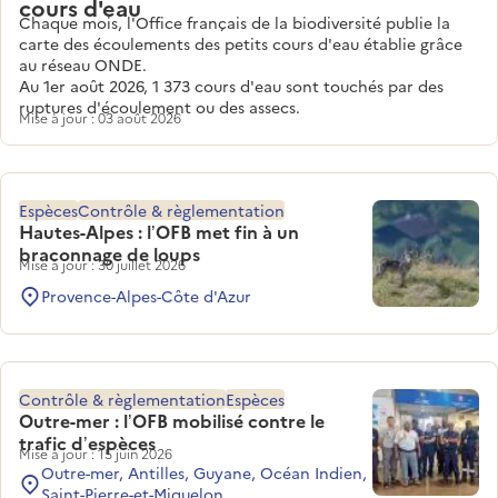
cours d'eau
Chaque mois, l'Office français de la biodiversité publie la
carte des écoulements des petits cours d'eau établie grâce
au réseau ONDE.
Au 1er août 2026, 1 373 cours d'eau sont touchés par des
ruptures d'écoulement ou des assecs.
Mise à jour : 03 août 2026
Espèces
Contrôle & règlementation
Hautes-Alpes : l’OFB met fin à un
braconnage de loups
Mise à jour : 30 juillet 2026
Provence-Alpes-Côte d'Azur
Contrôle & règlementation
Espèces
Outre-mer : l’OFB mobilisé contre le
trafic d’espèces
Mise à jour : 15 juin 2026
Outre-mer, Antilles, Guyane, Océan Indien,
Saint-Pierre-et-Miquelon