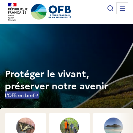
Panneau de gestion des cookies
Recherche
Me
Office français de la biodiversité
Protéger le vivant,
préserver notre avenir
L'OFB en bref
Accès rapides