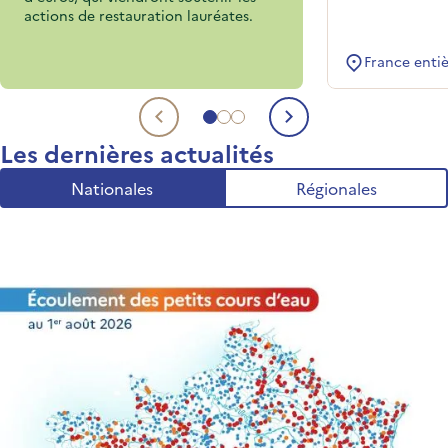
actions de restauration lauréates.
France enti
Aller au sujet 1
Aller au sujet 2
Aller au sujet 3
Sujet précédent
Sujet suivant
Les dernières actualités
Nationales
Régionales