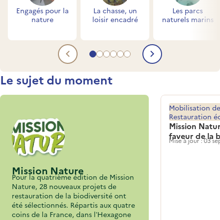
Engagés pour la
La chasse, un
Les parcs
nature
loisir encadré
naturels marins
Aller au contenu 1
Aller au contenu 2
Aller au contenu 3
Aller au contenu 4
Aller au contenu 5
Aller au contenu 6
Contenu précédent
Contenu su
Titre
Le sujet du moment
Mobilisation de
Restauration é
Mission Natur
faveur de la 
Mise à jour : 03 
Mission Nature
Pour la quatrième édition de Mission
Nature, 28 nouveaux projets de
restauration de la biodiversité ont
été sélectionnés. Répartis aux quatre
coins de la France, dans l’Hexagone