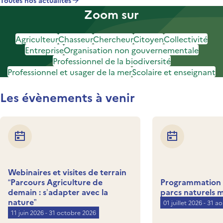
Toutes nos actualités
Zoom sur
Agriculteur
Chasseur
Chercheur
Citoyen
Collectivité
Entreprise
Organisation non gouvernementale
Professionnel de la biodiversité
Professionnel et usager de la mer
Scolaire et enseignant
Les évènements à venir
Webinaires et visites de terrain
“Parcours Agriculture de
Programmation d
demain : s’adapter avec la
parcs naturels 
nature”
01 juillet 2026 - 31 a
11 juin 2026 - 31 octobre 2026