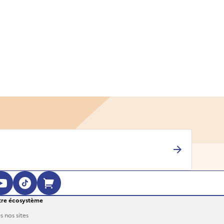
ouvre dans une nouvelle fenêtre)
 (s'ouvre dans une nouvelle fenêtre)
agram (s'ouvre dans une nouvelle fenêt
YouTube (s'ouvre dans une nouvelle fe
TikTok (s'ouvre dans une nouvelle 
Boutique en ligne (s'ouvre dan
re écosystème
s nos sites