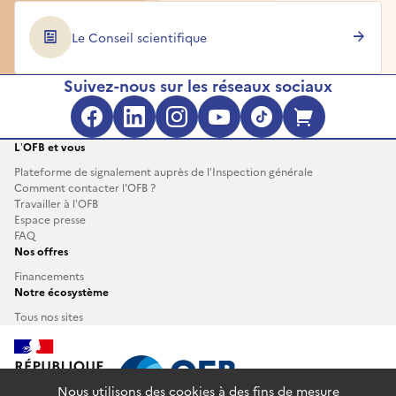
Le Conseil scientifique
Suivez-nous sur les réseaux sociaux
Facebook (s'ouvre dans une no
LinkedIn (s'ouvre dans un
Instagram (s'ouvre da
YouTube (s'ouvre 
TikTok (s'ouv
Boutique 
L’OFB et vous
Plateforme de signalement auprès de l’Inspection générale
Comment contacter l'OFB ?
Travailler à l’OFB
Espace presse
FAQ
Nos offres
Financements
Notre écosystème
Tous nos sites
Nous utilisons des cookies à des fins de mesure