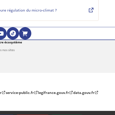
ure régulation du micro-climat ?
ouvre dans une nouvelle fenêtre)
 (s'ouvre dans une nouvelle fenêtre)
agram (s'ouvre dans une nouvelle fenêt
YouTube (s'ouvre dans une nouvelle fe
TikTok (s'ouvre dans une nouvelle 
Boutique en ligne (s'ouvre dan
re écosystème
s nos sites
r
service-public.fr
legifrance.gouv.fr
data.gouv.fr