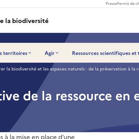
Presse
Permis de c
e la biodiversité
s territoires
Agir
Ressources scientifiques et
er la biodiversité et les espaces naturels : de la préservation à la 
tive de la ressource en 
s à la mise en place d’une