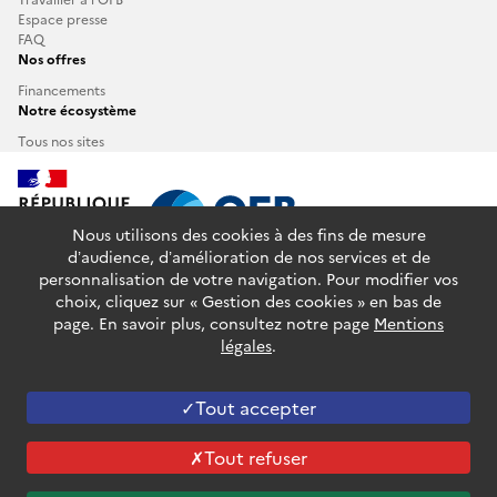
Espace presse
FAQ
Nos offres
Financements
Notre écosystème
Tous nos sites
Nous utilisons des cookies à des fins de mesure
d’audience, d’amélioration de nos services et de
personnalisation de votre navigation. Pour modifier vos
info.gouv.fr
service-public.fr
legifrance.gouv.fr
choix, cliquez sur « Gestion des cookies » en bas de
data.gouv.fr
page. En savoir plus, consultez notre page
Mentions
légales
.
Plan du site
Glossaire
Accessibilité : partiellement conforme
Mentions légales
Données personnelles
Gestion des cookies
Tout accepter
Sauf mention contraire, tous les contenus de ce site sont sous
Tout refuser
licence etalab-2.0