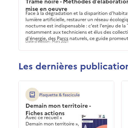
Trame noire - Méthodes d’élaboration
mise en oeuvre
Face à la dégradation et la disparition d'habita
lumière artificielle, restaurer un réseau écologi
nocturne est indispensable : c'est l'enjeu de la
notamment aux techniciens et élus des collecti
d’énergie, des Parcs naturels, ce guide prome
Date d'édition : Mars 2021
Trame noire en France en apportant connaissan
opérationnels.
Les dernières publication
Plaquette & fascicule
Demain mon territoire -
Fiches actions
Avec ce recueil «
Demain mon territoire »,