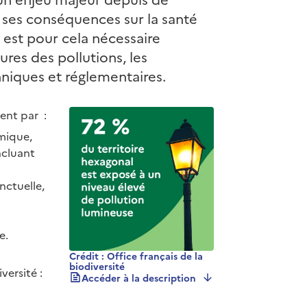
 ses conséquences sur la santé
 est pour cela nécessaire
ures des pollutions, les
hniques et réglementaires.
uent par :
rmique,
ncluant
nctuelle,
e.
Crédit : Office français de la
biodiversité
versité :
Accéder à la description
Chiffre clé - Pollution lumineuse