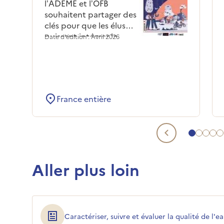
l’ADEME et l’OFB
souhaitent partager des
clés pour que les élus
puissent intégrer la
Date d'édition : Avril 2026
dimension
environnementale lors
des nouveaux mandats
et proposer des actions
concrètes pour leur
France entière
territoire.
Aller à 
Aller 
Alle
All
A
Document
Aller plus loin
Caractériser, suivre et évaluer la qualité de l