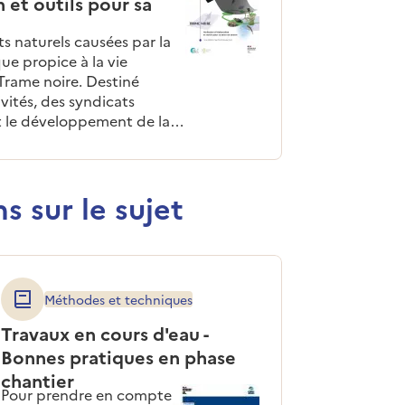
 et outils pour sa
ts naturels causées par la
que propice à la vie
 Trame noire. Destiné
vités, des syndicats
ut le développement de la
ces, méthodes et outils
s sur le sujet
Méthodes et techniques
Plaqu
Travaux en cours d'eau -
La biodiv
Bonnes pratiques en phase
marins et
chantier
Les suivi
Pour prendre en compte
national 