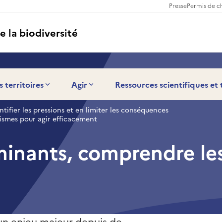
Presse
Permis de c
e la biodiversité
s territoires
Agir
Ressources scientifiques et
ntifier les pressions et en limiter les conséquences
ismes pour agir efficacement
aminants, comprendre l
 un enjeu majeur depuis de