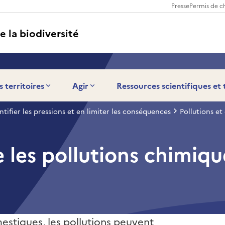
Presse
Permis de c
e la biodiversité
s territoires
Agir
Ressources scientifiques et
ntifier les pressions et en limiter les conséquences
Pollutions e
e les pollutions chimiqu
mestiques, les pollutions peuvent