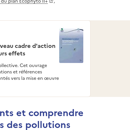
t du plan Ecophyto II+
,
uveau cadre d'action
urs effets
llective. Cet ouvrage
tions et références
entés vers la mise en œuvre
ants et comprendre
s des pollutions