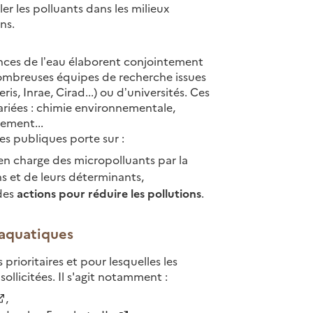
ler les polluants dans les milieux
ons.
gences de l’eau élaborent conjointement
mbreuses équipes de recherche issues
s, Inrae, Cirad...) ou d’universités. Ces
ariées : chimie environnementale,
sement...
ues publiques porte sur :
 en charge des micropolluants par la
ns et de leurs déterminants,
des
actions pour réduire les pollutions
.
 aquatiques
rioritaires et pour lesquelles les
ollicitées. Il s'agit notamment :
,