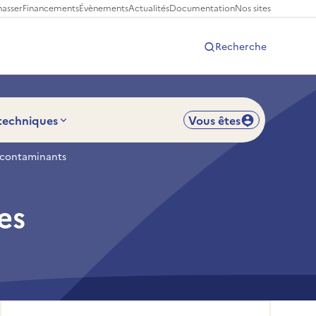
hasser
Financements
Évènements
Actualités
Documentation
Nos sites
Recherche
 techniques
Vous êtes
t contaminants
es