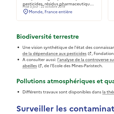
pesticides, résidus pharmaceutiques,
Mise à jour : 22 octobre 2019
plastifiants, et métaux dissous
Monde, France entière
présentent des effets chroniques sur
le espèces, dont l'humain, et mettent
en péril la santé des écosystèmes
aquatiques.
Biodiversité terrestre
Une vision synthétique de l'état des connaissa
de la dépendance aux pesticides
, Fondation
A consulter aussi:
l'analyse de la controverse su
abeilles
, de l'Ecole des Mines-Paristech.
Pollutions atmosphériques et qual
Différents travaux sont disponibles dans
la thé
Surveiller les contamina