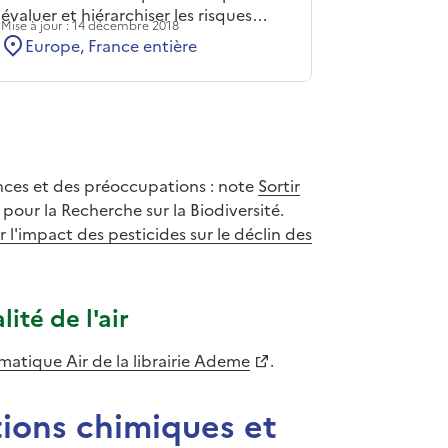
évaluer et hiérarchiser les risques
Mise à jour : 14 décembre 2018
d'impact toxique sur les milieux
Europe, France entière
(pollutions diffuses, territoires
urbanisés..).
nces et des préoccupations : note
Sortir
 pour la Recherche sur la Biodiversité.
r l'impact des pesticides sur le déclin des
ité de l'air
matique Air de la librairie Ademe
.
tions chimiques et