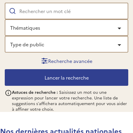
un mot clé
Thématiques
Type
de
Les options disponibles sont filtrées au fur et à mesure q
public
Recherche avancée
Astuces de recherche :
Saisissez un mot ou une
expression pour lancer votre recherche. Une liste de
suggestions s’affichera automatiquement pour vous aider
à affiner votre choix.
Nos dernières actualités nationales