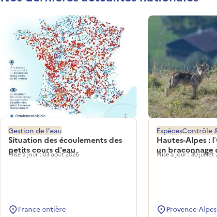
Gestion de l'eau
Espèces
Contrôle 
Situation des écoulements des
Hautes-Alpes : l
petits cours d'eau
un braconnage 
Mise à jour : 03 août 2026
Mise à jour : 30 juillet
France entière
Provence-Alpes