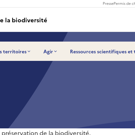
Presse
Permis de c
e la biodiversité
s territoires
Agir
Ressources scientifiques et
 préservation de la biodiversité.