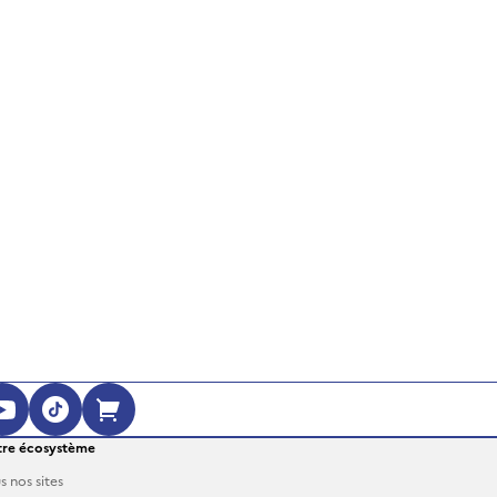
ouvre dans une nouvelle fenêtre)
 (s'ouvre dans une nouvelle fenêtre)
agram (s'ouvre dans une nouvelle fenêt
YouTube (s'ouvre dans une nouvelle fe
TikTok (s'ouvre dans une nouvelle 
Boutique en ligne (s'ouvre dan
re écosystème
s nos sites