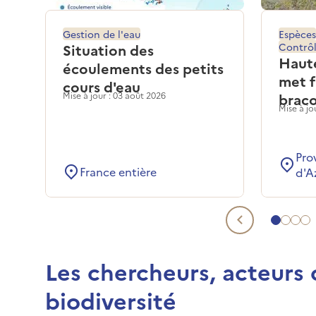
Gestion de l'eau
Espèces
Situation des
Contrôl
Haute
écoulements des petits
met f
cours d'eau
Mise à jour : 03 août 2026
brac
Mise à jou
Pro
France entière
d'A
Aller à 
Aller 
Alle
Al
Actualit
Aller à l'evénement 1
Les chercheurs, acteurs c
biodiversité
MOOC « S'adapter au