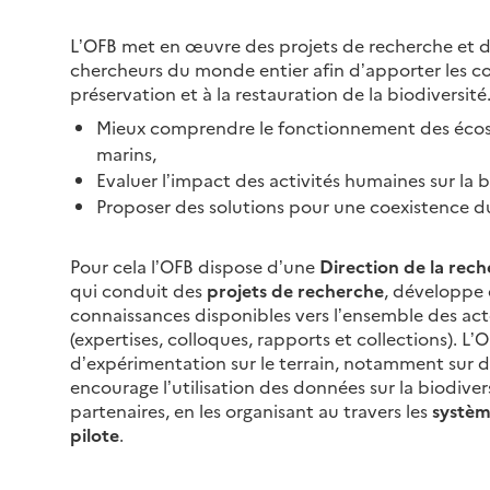
changement climatique
avec les Solutions
L’OFB met en œuvre des projets de recherche et
chercheurs du monde entier afin d’apporter les co
fondées sur la Nature »
préservation et à la restauration de la biodiversité.
15 septembre 2026 - 13 novembre
2026
Mieux comprendre le fonctionnement des écosy
marins,
Evaluer l’impact des activités humaines sur la b
France entière
Proposer des solutions pour une coexistence du
Pour cela l’OFB dispose d’une
Direction de la rech
qui conduit des
projets de recherche
, développe d
connaissances disponibles vers l’ensemble des ac
(expertises, colloques, rapports et collections). L
d’expérimentation sur le terrain, notamment sur 
encourage l’utilisation des données sur la biodiversi
partenaires, en les organisant au travers les
systèm
pilote
.