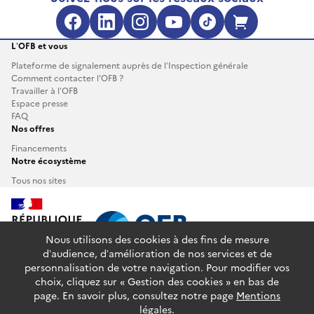
Facebook (s'ouvre dans une no
LinkedIn (s'ouvre dans un
Instagram (s'ouvre da
YouTube (s'ouvre 
TikTok (s'ouv
Boutique 
L’OFB et vous
Plateforme de signalement auprès de l’Inspection générale
Comment contacter l'OFB ?
Travailler à l’OFB
Espace presse
FAQ
Nos offres
Financements
Notre écosystème
Tous nos sites
Nous utilisons des cookies à des fins de mesure
d’audience, d’amélioration de nos services et de
personnalisation de votre navigation. Pour modifier vos
info.gouv.fr
service-public.fr
legifrance.gouv.fr
choix, cliquez sur « Gestion des cookies » en bas de
data.gouv.fr
page. En savoir plus, consultez notre page
Mentions
légales
.