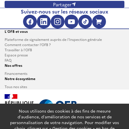
Partager
Suivez-nous sur les réseaux sociaux
Facebook (s'ouvre dans une no
LinkedIn (s'ouvre dans un
Instagram (s'ouvre da
YouTube (s'ouvre 
TikTok (s'ouv
Boutique 
L’OFB et vous
Plateforme de signalement auprès de l’Inspection générale
Comment contacter l'OFB ?
Travailler à l’OFB
Espace presse
FAQ
Nos offres
Financements
Notre écosystème
Tous nos sites
Nous utilisons des cookies à des fins de mesure
d’audience, d’amélioration de nos services et de
personnalisation de votre navigation. Pour modifier vos
info.gouv.fr
service-public.fr
legifrance.gouv.fr
choix, cliquez sur « Gestion des cookies » en bas de