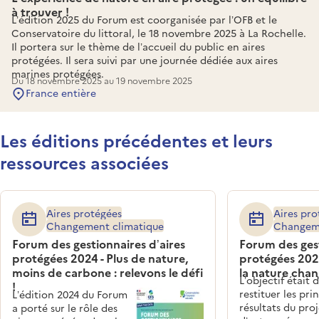
à trouver !
L’édition 2025 du Forum est coorganisée par l’OFB et le
Conservatoire du littoral, le 18 novembre 2025 à La Rochelle.
Il portera sur le thème de l’accueil du public en aires
protégées. Il sera suivi par une journée dédiée aux aires
marines protégées.
Du 18 novembre 2025 au 19 novembre 2025
France entière
Les éditions précédentes et leurs
ressources associées
Aires protégées
Aires pro
Changement climatique
Changeme
Forum des gestionnaires d’aires
Forum des gest
protégées 2024 - Plus de nature,
protégées 2023
moins de carbone : relevons le défi
la nature chan
L’objectif était 
!
restituer les pri
L’édition 2024 du Forum
résultats du proj
a porté sur le rôle des