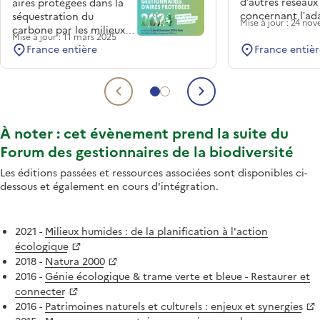
d’autres réseaux
aires protégées dans la
concernant l’ad
séquestration du
Mise à jour : 24 n
des aires protég
carbone par les milieux
Mise à jour : 11 mars 2025
changement cli
naturels. En effet, le
France entière
France entièr
Plus de 320
réseau des CEN
professionnels d
expérimente le
gestion des aire
développement de 3
Aller au contenu 1
Aller au contenu 2
protégées se son
labels bas-carbone
Contenu précédent
Contenu suiva
portant sur les vieilles
forêts, les tourbières et
À noter : cet évènement prend la suite du
les prairies.
Forum des gestionnaires de la biodiversité
Les éditions passées et ressources associées sont disponibles ci-
dessous et également en cours d'intégration.
2021 -
Milieux humides : de la planification à l'action
écologique
2018 -
Natura 2000
2016 -
Génie écologique & trame verte et bleue - Restaurer et
connecter
2016 -
Patrimoines naturels et culturels : enjeux et synergies