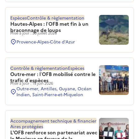
Espèces
Contrôle & règlementation
Hautes-Alpes : l’OFB met fin à un
braconnage de loups
Mise à jour : 30 juillet 2026
Provence-Alpes-Côte d'Azur
Contrôle & règlementation
Espèces
Outre-mer : l’OFB mobilisé contre le
trafic d’espèces
Mise à jour : 15 juin 2026
Outre-mer, Antilles, Guyane, Océan
Indien, Saint-Pierre-et-Miquelon
Accompagnement technique & financier
Aires protégées
L'OFB renforce son partenariat avec
le Mexique en faveur de la