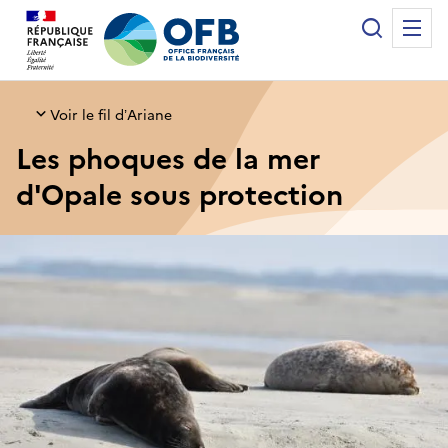
Panneau de gestion des cookies
Recherche
Me
Office français de la biodiversité
Voir le fil d’Ariane
Les phoques de la mer
d'Opale sous protection