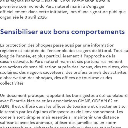
de la façade Manche – Mer du Nord. Fort-Mahon a été la
première commune du Parc naturel marin à s'engager
officiellement dans cette initiative, lors d'une signature publique
organisée le 8 avril 2026.
Sensibiliser aux bons comportements
La protection des phoques passe aussi par une information
régulière et adaptée de l'ensemble des usagers du littoral. Tout au
long de l'année, et plus particulièrement à l'approche de la
saison estivale, le Parc naturel marin et ses partenaires mènent
des actions de sensibilisation auprès des locaux, des touristes, des
scolaires, des nageurs sauveteurs, des professionnels des activités
d’observation des phoques, des offices de tourisme et des
collectivités.
Un document pratique rappelant les bons gestes a été co-élaboré
avec Picardie Nature et les associations CMNF, GDEAM 62 et
ADN. Il est diffusé dans les offices de tourisme et directement sur
le terrain par les équipes d'inspecteurs de l'environnement. Les
conseils sont simples mais essentiels : maintenir une distance
suffisante avec les animaux, utiliser des jumelles ou un zoom
photographique, s'abstenir de recourir aux drones et naviguer