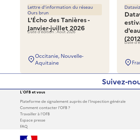
Lettre d'information du réseau
Datavi
Ours brun
Data
L'Écho des Tanières -
estiv
Janvier-juillet 2026
d'ea
Date d'édition : Août 2026
(201
Date d'é
Occitanie, Nouvelle-
Fra
Aquitaine
Suivez-nou
L’OFB et vous
Plateforme de signalement auprès de l’Inspection générale
Comment contacter l'OFB ?
Travailler à l’OFB
Espace presse
FAQ