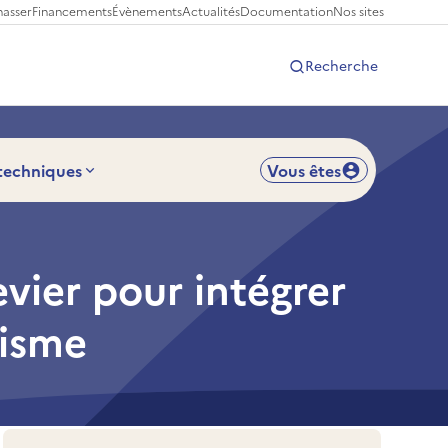
hasser
Financements
Évènements
Actualités
Documentation
Nos sites
Recherche
 techniques
Vous êtes
evier pour intégrer
nisme