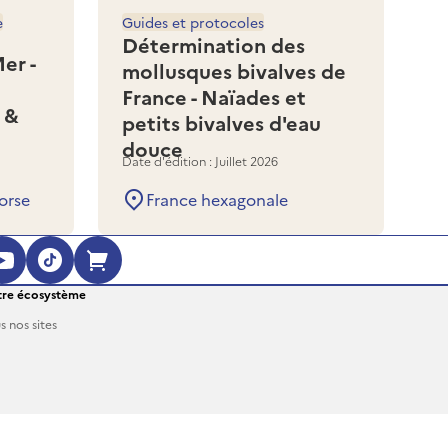
e
Guides et protocoles
Détermination des
er -
mollusques bivalves de
France - Naïades et
 &
petits bivalves d'eau
douce
Date d'édition : Juillet 2026
orse
France hexagonale
ouvre dans une nouvelle fenêtre)
 (s'ouvre dans une nouvelle fenêtre)
agram (s'ouvre dans une nouvelle fenêt
YouTube (s'ouvre dans une nouvelle fe
TikTok (s'ouvre dans une nouvelle 
Boutique en ligne (s'ouvre dan
re écosystème
s nos sites