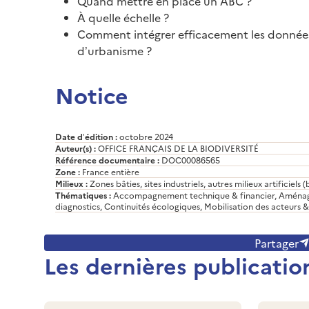
Quand mettre en place un ABC ?
À quelle échelle ?
Comment intégrer efficacement les donnée
d’urbanisme ?
Notice
Date d’édition :
octobre 2024
Auteur(s) :
OFFICE FRANÇAIS DE LA BIODIVERSITÉ
Référence documentaire :
DOC00086565
Zone :
France entière
Milieux :
Zones bâties, sites industriels, autres milieux artificiels 
Thématiques :
Accompagnement technique & financier, Aménag
diagnostics, Continuités écologiques, Mobilisation des acteurs &
Partager
Les dernières publicatio