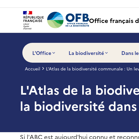
Panneau de gestion des cookies
Office français d
L'Office
La biodiversité
Dans le
Accueil
L'Atlas de la biodiversité communale : Un le
L'Atlas de la biodiv
la biodiversité dan
Si l’ABC est aujourd’hui connu et recon