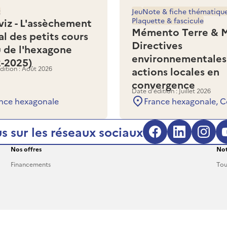
z
Jeu
Note & fiche thématiqu
viz - L'assèchement
Plaquette & fascicule
Mémento Terre & M
al des petits cours
Directives
u de l'hexagone
environnementales
2-2025)
dition : Août 2026
actions locales en
convergence
Date d'édition : Juillet 2026
nce hexagonale
France hexagonale, C
s sur les réseaux sociaux
Facebook (s'
LinkedIn
Inst
Nos offres
Not
Financements
Tou