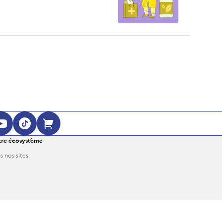
ante
re écosystème
s nos sites