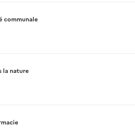
ité communale
s la nature
rmacie