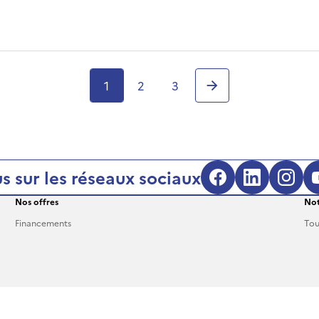
1
2
3
Pagination
Aller à la page suiv
s sur les réseaux sociaux
Nos offres
Not
Financements
Tou