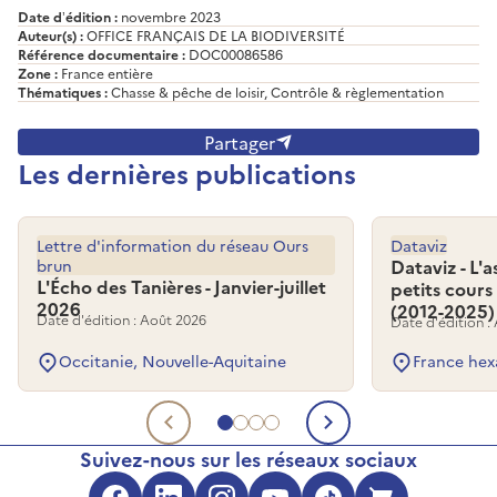
Date d’édition :
novembre 2023
Auteur(s) :
OFFICE FRANÇAIS DE LA BIODIVERSITÉ
Référence documentaire :
DOC00086586
Zone :
France entière
Thématiques :
Chasse & pêche de loisir, Contrôle & règlementation
Partager
Les dernières publications
Lettre d'information du réseau Ours
Dataviz
brun
Dataviz - L'
L'Écho des Tanières - Janvier-juillet
petits cours
2026
(2012-2025)
Date d'édition : Août 2026
Date d'édition :
Occitanie, Nouvelle-Aquitaine
France hex
Aller au document 1
Aller au document 2
Aller au document 3
Aller au document 4
Document précédent
Document su
Suivez-nous sur les réseaux sociaux