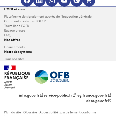
Facebook (s'ouvre dans une no
LinkedIn (s'ouvre dans un
Instagram (s'ouvre da
YouTube (s'ouvre 
TikTok (s'ouv
Boutique 
L’OFB et vous
Plateforme de signalement auprès de l’Inspection générale
Comment contacter l'OFB ?
Travailler à l’OFB
Espace presse
FAQ
Nos offres
Financements
Notre écosystème
Tous nos sites
info.gouv.fr
service-public.fr
legifrance.gouv.fr
data.gouv.fr
Plan du site
Glossaire
Accessibilité : partiellement conforme