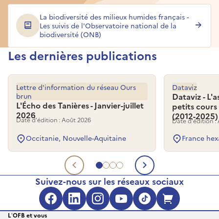
La biodiversité des milieux humides français -
Les suivis de l'Observatoire national de la
biodiversité (ONB)
Les dernières publications
Lettre d'information du réseau Ours
Dataviz
brun
Dataviz - L'
L'Écho des Tanières - Janvier-juillet
petits cours
2026
(2012-2025)
Date d'édition : Août 2026
Date d'édition :
Occitanie, Nouvelle-Aquitaine
France hex
Aller au document 1
Aller au document 2
Aller au document 3
Aller au document 4
Document précédent
Document su
Suivez-nous sur les réseaux sociaux
Facebook (s'ouvre dans une no
LinkedIn (s'ouvre dans un
Instagram (s'ouvre da
YouTube (s'ouvre 
TikTok (s'ouv
Boutique 
L’OFB et vous