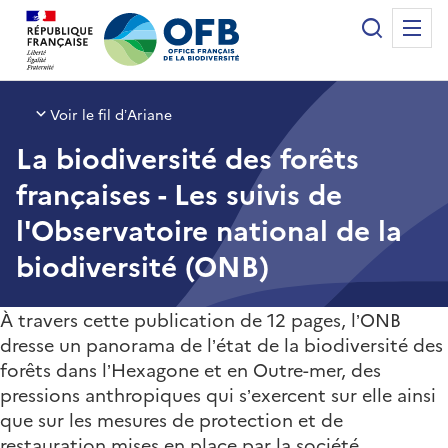
Panneau de gestion des cookies
Recherche
Me
Office français de la biodiversité
Voir le fil d’Ariane
La biodiversité des forêts
françaises - Les suivis de
l'Observatoire national de la
biodiversité (ONB)
À travers cette publication de 12 pages, l’ONB
dresse un panorama de l’état de la biodiversité des
forêts dans l’Hexagone et en Outre-mer, des
pressions anthropiques qui s’exercent sur elle ainsi
que sur les mesures de protection et de
restauration mises en place par la société.