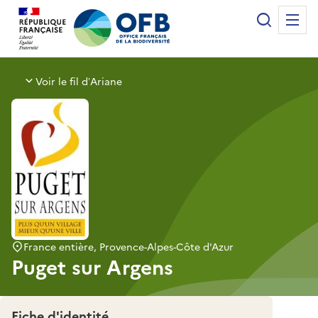
Panneau de gestion des cookies
Recherche
Me
Office français de la biodiversité
Voir le fil d’Ariane
France entière, Provence-Alpes-Côte d'Azur
Puget sur Argens
Fiche d'identité