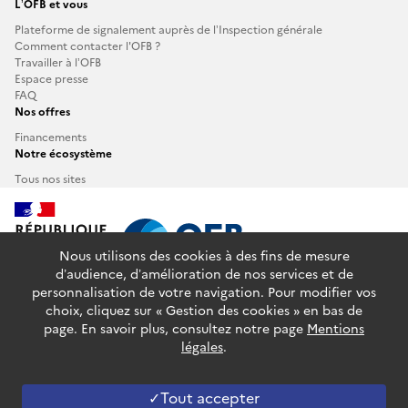
L’OFB et vous
Plateforme de signalement auprès de l’Inspection générale
Comment contacter l'OFB ?
Travailler à l’OFB
Espace presse
FAQ
Nos offres
Financements
Notre écosystème
Tous nos sites
Nous utilisons des cookies à des fins de mesure
d’audience, d’amélioration de nos services et de
personnalisation de votre navigation. Pour modifier vos
info.gouv.fr
service-public.fr
legifrance.gouv.fr
choix, cliquez sur « Gestion des cookies » en bas de
data.gouv.fr
page. En savoir plus, consultez notre page
Mentions
légales
.
Plan du site
Glossaire
Accessibilité : partiellement conforme
Mentions légales
Données personnelles
Gestion des cookies
Tout accepter