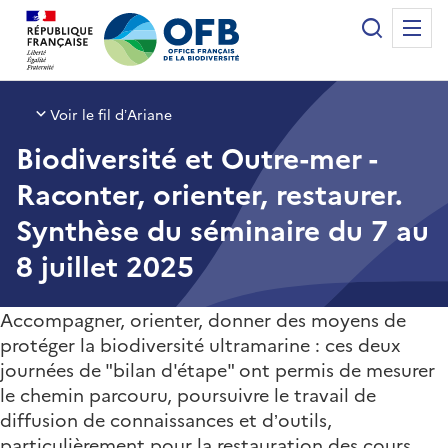
Panneau de gestion des cookies
Recherche
Me
Office français de la biodiversité
Voir le fil d’Ariane
Biodiversité et Outre-mer -
Raconter, orienter, restaurer.
Synthèse du séminaire du 7 au
8 juillet 2025
Accompagner, orienter, donner des moyens de
protéger la biodiversité ultramarine : ces deux
journées de "bilan d'étape" ont permis de mesurer
le chemin parcouru, poursuivre le travail de
diffusion de connaissances et d’outils,
particulièrement pour la restauration des cours