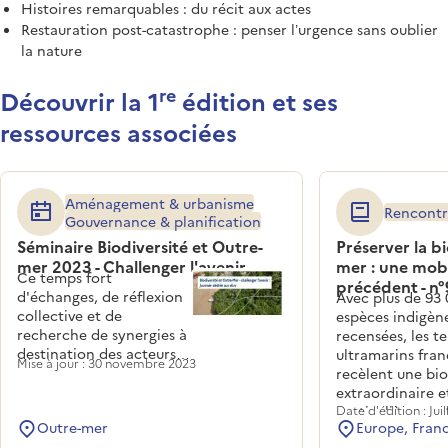
Histoires remarquables : du récit aux actes
Restauration post-catastrophe : penser l’urgence sans oublier
la nature
re
Découvrir la 1
édition et ses
ressources associées
Aménagement & urbanisme
Rencontr
Gouvernance & planification
Séminaire Biodiversité et Outre-
Préserver la b
mer 2023 - Challenger l'avenir
mer : une mobi
Ce temps fort
précédent - n°
d'échanges, de réflexion
Avec plus de 93 
collective et de
espèces indigèn
recherche de synergies à
recensées, les te
destination des acteurs
ultramarins fran
Mise à jour : 30 novembre 2023
ultramarins s'est déroulé
recèlent une bio
en deux temps : une
extraordinaire e
journée dédiée aux élus
particulièremen
Date d'édition : Jui
Outre-mer
Europe, Fran
et deux journées
menacée par le
techniques dédiées aux