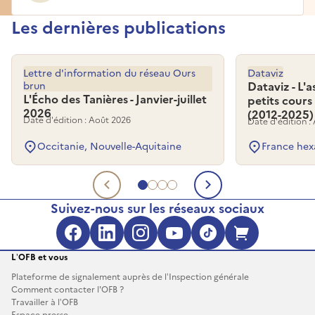
Les dernières publications
Lettre d'information du réseau Ours
Dataviz
brun
Dataviz - L'
L'Écho des Tanières - Janvier-juillet
petits cours
2026
(2012-2025)
Date d'édition : Août 2026
Date d'édition :
Occitanie, Nouvelle-Aquitaine
France hex
Aller au document 1
Aller au document 2
Aller au document 3
Aller au document 4
Document précédent
Document su
Suivez-nous sur les réseaux sociaux
Facebook (s'ouvre dans une no
LinkedIn (s'ouvre dans un
Instagram (s'ouvre da
YouTube (s'ouvre 
TikTok (s'ouv
Boutique 
L’OFB et vous
Plateforme de signalement auprès de l’Inspection générale
Comment contacter l'OFB ?
Travailler à l’OFB
Espace presse