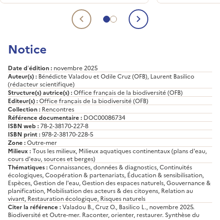
changement glo
partenaires.
Entre enjeu plan
responsabilité 
Aller au contenu 1
Aller au contenu 2
Contenu précédent
Contenu suiva
de la France, sa
préservation bén
Notice
aujourd’hui de 
outils et des
financements pu
Date d’édition :
novembre 2025
dont les acteurs
Auteur(s) :
Bénédicte Valadou et Odile Cruz (OFB), Laurent Basilico
(rédacteur scientifique)
s’emparer. Ainsi,
Structure(s) autrice(s) :
Office français de la biodiversité (OFB)
proposé fin 202
Editeur(s) :
Office français de la biodiversité (OFB)
rendez-vous san
Collection :
Rencontres
précédent : le s
Référence documentaire :
DOC00086734
Biodiversité et 
ISBN web :
78-2-38170-227-8
: challenger l’ave
ISBN print :
978-2-38170-228-5
Zone :
Outre-mer
Milieux :
Tous les milieux, Milieux aquatiques continentaux (plans d'eau,
cours d'eau, sources et berges)
Thématiques :
Connaissances, données & diagnostics, Continuités
écologiques, Coopération & partenariats, Éducation & sensibilisation,
Espèces, Gestion de l'eau, Gestion des espaces naturels, Gouvernance &
planification, Mobilisation des acteurs & des citoyens, Relation au
vivant, Restauration écologique, Risques naturels
Citer la référence :
Valadou B., Cruz O., Basilico L., novembre 2025.
Biodiversité et Outre-mer. Raconter, orienter, restaurer. Synthèse du