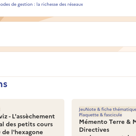
odes de gestion : la richesse des réseaux
ns
z
Jeu
Note & fiche thématiqu
viz - L'assèchement
Plaquette & fascicule
Mémento Terre & M
al des petits cours
Directives
u de l'hexagone