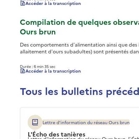
L
Autoriser
Accéder à la transcription
Vidéo Vimeo [Compilation des appareils automatiques d
Compilation de quelques observa
Ours brun
Des comportements d’alimentation ainsi que des in
allaitement d’ours subadultes) sont présentés dan
Vimeo est désa
Durée : 6 min 35 sec
L
Autoriser
Accéder à la transcription
Vidéo Vimeo [Ours bruns dans les Pyrénées françaises - 
Tous les bulletins précé
Lettre d'information du réseau Ours brun
L'Écho des tanières
Lettre d'information du réseau Ours brun, l’
Éch