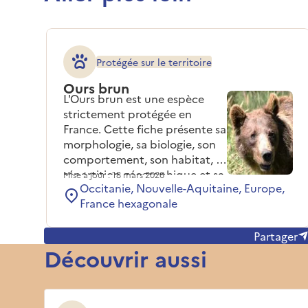
Protégée sur le territoire
Ours brun
L'Ours brun est une espèce
strictement protégée en
France. Cette fiche présente sa
morphologie, sa biologie, son
comportement, son habitat, sa
répartition géographique et sa
Mise à jour : 18 mars 2026
Occitanie, Nouvelle-Aquitaine, Europe,
réglementation.
France hexagonale
Partager
Découvrir aussi