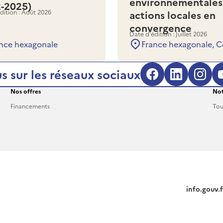
environnementales
2-2025)
dition : Août 2026
actions locales en
convergence
Date d'édition : Juillet 2026
nce hexagonale
France hexagonale, C
s sur les réseaux sociaux
Facebook (s'
LinkedIn
Inst
Nos offres
Not
Financements
Tou
info.gouv.f