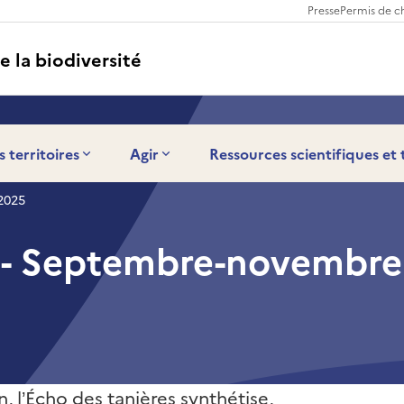
Presse
Permis de c
e la biodiversité
s territoires
Agir
Ressources scientifiques et
2025
s - Septembre-novembr
, l’Écho des tanières synthétise,