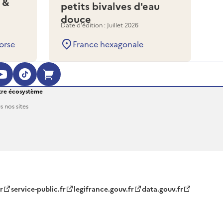
 &
petits bivalves d'eau
douce
Date d'édition : Juillet 2026
orse
France hexagonale
ouvre dans une nouvelle fenêtre)
 (s'ouvre dans une nouvelle fenêtre)
agram (s'ouvre dans une nouvelle fenêt
YouTube (s'ouvre dans une nouvelle fe
TikTok (s'ouvre dans une nouvelle 
Boutique en ligne (s'ouvre dan
re écosystème
s nos sites
r
service-public.fr
legifrance.gouv.fr
data.gouv.fr