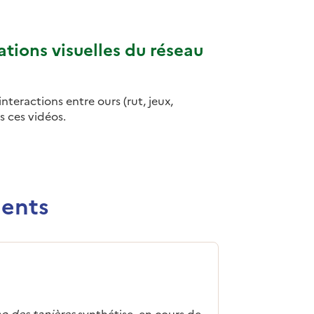
ecture Compilation
u réseau Ours brun (sept-octobre 2025)]
tions visuelles du réseau
teractions entre ours (rut, jeux,
s ces vidéos.
ctivé.
ecture Ours bruns d
Observation visuelles du réseau Ours brun- Année 2025]
dents
o des tanières
synthétise, en cours de