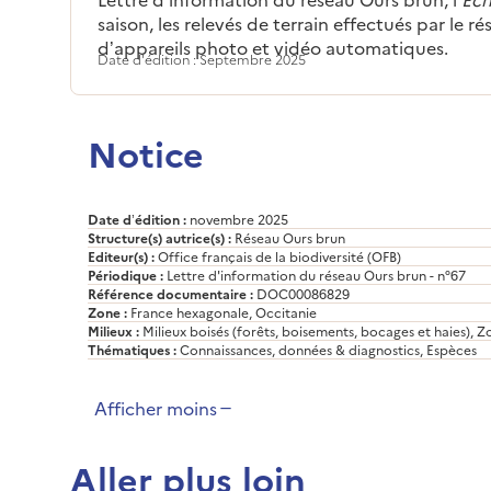
saison, les relevés de terrain effectués par le ré
d’appareils photo et vidéo automatiques.
Date d'édition : Septembre 2025
Notice
Date d’édition :
novembre 2025
Structure(s) autrice(s) :
Réseau Ours brun
Editeur(s) :
Office français de la biodiversité (OFB)
Périodique :
Lettre d'information du réseau Ours brun - n°67
Référence documentaire :
DOC00086829
Zone :
France hexagonale, Occitanie
Milieux :
Milieux boisés (forêts, boisements, bocages et haies),
Thématiques :
Connaissances, données & diagnostics, Espèces
Afficher moins
Aller plus loin