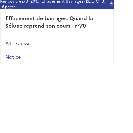
Rencontres70_2019_Effacement Barrages (BDD OFB)
- 6 pages
Effacement de barrages. Quand la
Sélune reprend son cours - n°70
À lire aussi
Notice