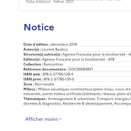
Date d'édition : Février 2021
Notice
Date d’édition :
décembre 2019
Auteur(s) :
Laurent Basilico
Structure(s) autrice(s) :
Agence française pour la biodiversité - 
Editeur(s) :
Agence française pour la biodiversité - AFB
Collection :
Rencontres
Référence documentaire :
DOC00083831
ISBN web :
978-2-37785-129-4
ISBN print :
978-2-37785-130-0
Zone :
Normandie
Milieux :
Milieux aquatiques continentaux (plans d'eau, cours d'ea
industriels, autres milieux artificiels (bâtiments, réseaux, plans d'e
Thématiques :
Aménagement & urbanisme, Transport, energies & a
données & diagnostics, Recherche & développement, Accompag
Afficher moins