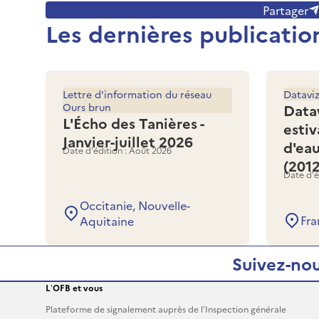
Partager
Les dernières publicatio
Lettre d'information du réseau
Datavi
Ours brun
Data
L'Écho des Tanières -
estiv
Janvier-juillet 2026
d'ea
Date d'édition : Août 2026
(201
Date d'é
Occitanie, Nouvelle-
Fra
Aquitaine
Suivez-nou
L’OFB et vous
Plateforme de signalement auprès de l’Inspection générale