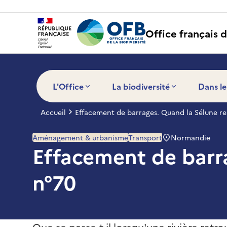
Panneau de gestion des cookies
Office français d
L'Office
La biodiversité
Dans le
Accueil
Effacement de barrages. Quand la Sélune re
Normandie
Aménagement & urbanisme
Transport
Effacement de barra
n°70
Que se passe-t-il lorsqu'une rivière retro