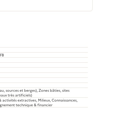
AFB
u, sources et berges), Zones bâties, sites
aux très artificiels)
ctivités extractives, Milieux, Connaissances,
nement technique & financier