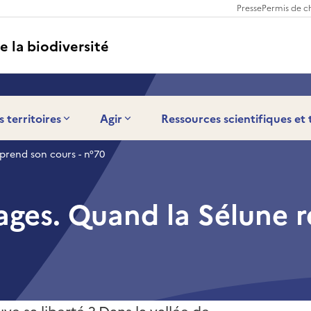
Presse
Permis de c
e la biodiversité
s territoires
Agir
Ressources scientifiques et
prend son cours - n°70
ges. Quand la Sélune r
uve sa liberté ? Dans la vallée de