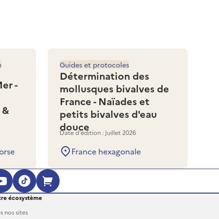
e
Guides et protocoles
Détermination des
er -
mollusques bivalves de
France - Naïades et
 &
petits bivalves d'eau
douce
Date d'édition : Juillet 2026
orse
France hexagonale
ouvre dans une nouvelle fenêtre)
 (s'ouvre dans une nouvelle fenêtre)
agram (s'ouvre dans une nouvelle fenêt
YouTube (s'ouvre dans une nouvelle fe
TikTok (s'ouvre dans une nouvelle 
Boutique en ligne (s'ouvre dan
re écosystème
s nos sites