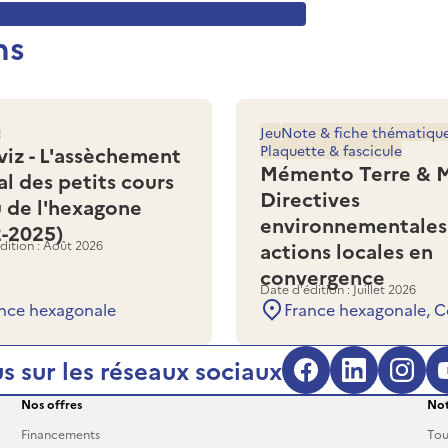
ns
z
Jeu
Note & fiche thématiqu
viz - L'assèchement
Plaquette & fascicule
Mémento Terre & M
al des petits cours
Directives
u de l'hexagone
environnementales
2-2025)
dition : Août 2026
actions locales en
convergence
Date d'édition : Juillet 2026
nce hexagonale
France hexagonale, C
s sur les réseaux sociaux
Facebook (s'
LinkedIn
Inst
Nos offres
Not
Financements
Tou