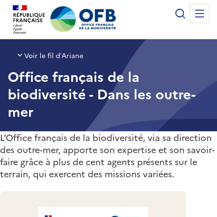
Panneau de gestion des cookies
Recherche
Me
Office français de la biodiversité
Voir le fil d’Ariane
Office français de la
biodiversité - Dans les outre-
mer
L'Office français de la biodiversité, via sa direction
des outre-mer, apporte son expertise et son savoir-
faire grâce à plus de cent agents présents sur le
terrain, qui exercent des missions variées.