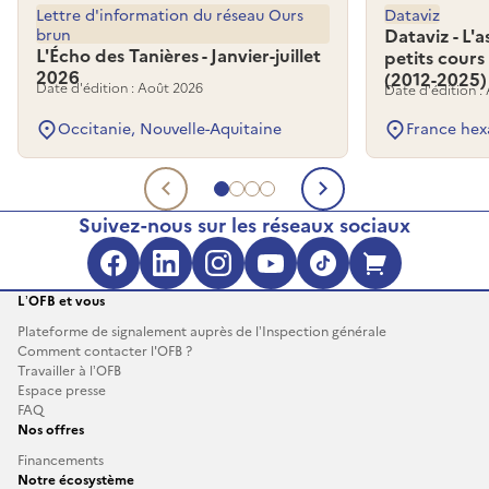
Lettre d'information du réseau Ours
Dataviz
brun
Dataviz - L'
L'Écho des Tanières - Janvier-juillet
petits cours
2026
(2012-2025)
Date d'édition : Août 2026
Date d'édition :
Occitanie, Nouvelle-Aquitaine
France hex
Aller au document 1
Aller au document 2
Aller au document 3
Aller au document 4
Document précédent
Document su
Suivez-nous sur les réseaux sociaux
Facebook (s'ouvre dans une no
LinkedIn (s'ouvre dans un
Instagram (s'ouvre da
YouTube (s'ouvre 
TikTok (s'ouv
Boutique 
L’OFB et vous
Plateforme de signalement auprès de l’Inspection générale
Comment contacter l'OFB ?
Travailler à l’OFB
Espace presse
FAQ
Nos offres
Financements
Notre écosystème