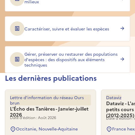
milieux
passant par le secteur privé.
Caractériser, suivre et évaluer les espèces
Gérer, préserver ou restaurer des populations
d'espèces : des dispositifs aux éléments
techniques
Les dernières publications
Lettre d'information du réseau Ours
Dataviz
brun
Dataviz - L'
L'Écho des Tanières - Janvier-juillet
petits cours
2026
(2012-2025)
Date d'édition : Août 2026
Date d'édition :
Occitanie, Nouvelle-Aquitaine
France hex