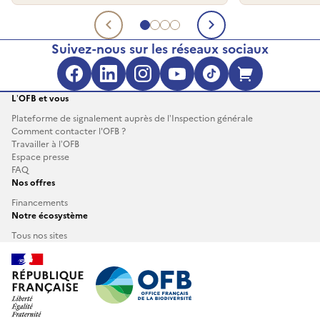
Aller au document 1
Aller au document 2
Aller au document 3
Aller au document 4
Document précédent
Document su
Suivez-nous sur les réseaux sociaux
Facebook (s'ouvre dans une no
LinkedIn (s'ouvre dans un
Instagram (s'ouvre da
YouTube (s'ouvre 
TikTok (s'ouv
Boutique 
L’OFB et vous
Plateforme de signalement auprès de l’Inspection générale
Comment contacter l'OFB ?
Travailler à l’OFB
Espace presse
FAQ
Nos offres
Financements
Notre écosystème
Tous nos sites