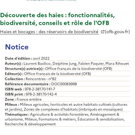
Découverte des haies : fonctionnalités,
biodiversité, conseils et rôle de l'OFB
Haies et bocages : des réservoirs de biodiversité
(ofb.gouv.fr)
Notice
Date d’édition :
avril 2022
Auteur(s) :
Laurent Basilico, Delphine Jung, Fabien Paquier, Mara Rihouet
Structure(s) autrice(s) :
Office français de la biodiversité (OFB)
Editeur(s) :
Office français de la biodiversité (OFB)
Collection :
Rencontres - n°82
Référence documentaire :
DOC00083998
ISBN web :
978-2-38170-141-7
ISBN print :
978-2-38170-142-4
Zone :
France entière
Milieux :
Milieux agricoles, horticoles et autre habitats cultivés (cultures
et jardins), Zones de complexes d'habitats (imbriqués en mosaïques)
Thématiques :
Agriculture & activités forestières, Aménagement &
urbanisme, Milieux, Formations & métiers, Éducation & sensibilisation,
Recherche & développement