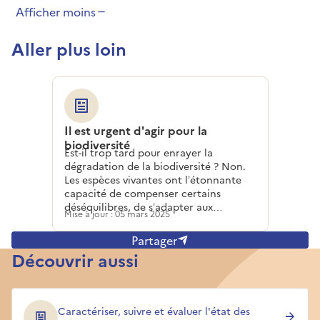
Afficher moins
Aller plus loin
Il est urgent d'agir pour la
biodiversité
Est-il trop tard pour enrayer la
dégradation de la biodiversité ? Non.
Les espèces vivantes ont l’étonnante
capacité de compenser certains
déséquilibres, de s’adapter aux
Mise à jour : 05 mars 2025
situations de crise. C’est la résilience.
Encore faut-il que l’homme n’abuse pas
Partager
et laisse le temps nécessaire à la
Découvrir aussi
biodiversité de se régénérer. Pour cela,
il est urgent d’opérer des changements
fondamentaux audacieux et rapides de
nos modes de vie, à tous les niveaux,
Caractériser, suivre et évaluer l'état des
des citoyens aux gouvernements en