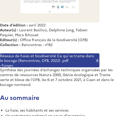
Date d'édition :
avril 2022
Auteur(s) :
Laurent Basilico, Delphine Jung, Fabien
Paquier, Mara Rihouet
Editeur(s) :
Office français de la biodiversité (OFB)
Collection :
Rencontres - n°82
Réseaux de haies et biodiversité Ce qui se trame dans
le bocage (Rencontres, OFB, 2022) .pdf
- 6 pages
Synthèse des journées d’échanges techniques organisées par les
centres de ressources Natura 2000, Génie écologique et Trame
verte et bleue de l’OFB, les 6 et 7 octobre 2021, à Caen et dans le
bocage normand.
Au sommaire
La haie, ses habitants et ses services
Un patrimoine national en cours d’inventaire