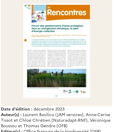
Date d'édition :
décembre 2023
Auteur(s) :
Laurent Basilico (JAM services), Anne-Cerise
Tissot et Chloé Chrétien (Naturadapt-RNF), Véronique
Boussou et Thomas Gendre (OFB)
Editeur(s) :
Office français de la biodiversité (OFB)