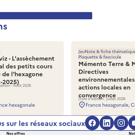
ns
z
Jeu
Note & fiche thématiqu
viz - L'assèchement
Plaquette & fascicule
Mémento Terre & M
al des petits cours
Directives
u de l'hexagone
environnementales
2-2025)
dition : Août 2026
actions locales en
convergence
Date d'édition : Juillet 2026
nce hexagonale
France hexagonale, C
s sur les réseaux sociaux
Facebook (s'
LinkedIn
Inst
Nos offres
Not