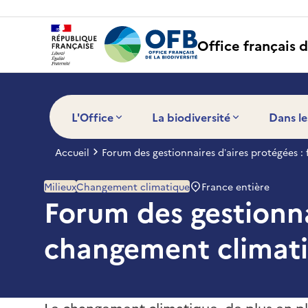
Panneau de gestion des cookies
Office français d
L'Office
La biodiversité
Dans le
Accueil
Forum des gestionnaires d’aires protégées : 
France entière
Milieux
Changement climatique
Forum des gestionnai
changement climatiqu
Le changement climatique, de plus en p