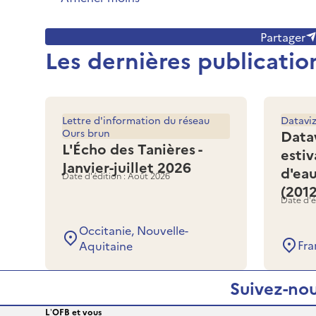
Partager
Les dernières publicatio
Lettre d'information du réseau
Datavi
Ours brun
Data
L'Écho des Tanières -
estiv
Janvier-juillet 2026
d'ea
Date d'édition : Août 2026
(201
Date d'é
Occitanie, Nouvelle-
Fra
Aquitaine
Suivez-nou
L’OFB et vous