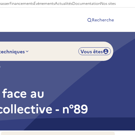
hasser
Financements
Évènements
Actualités
Documentation
Nos sites
Recherche
 techniques
Vous êtes
9
 face au
ollective - n°89