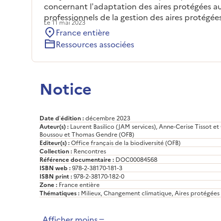
concernant l’adaptation des aires protégées a
professionnels de la gestion des aires protégées
Le 11 mai 2023
France entière
Ressources associées
Notice
Date d’édition :
décembre 2023
Auteur(s) :
Laurent Basilico (JAM services), Anne-Cerise Tissot 
Boussou et Thomas Gendre (OFB)
Editeur(s) :
Office français de la biodiversité (OFB)
Collection :
Rencontres
Référence documentaire :
DOC00084568
ISBN web :
978-2-38170-181-3
ISBN print :
978-2-38170-182-0
Zone :
France entière
Thématiques :
Milieux, Changement climatique, Aires protégées
Afficher moins