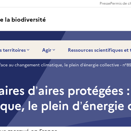
Presse
Permis de c
e la biodiversité
s territoires
Agir
Ressources scientifiques et
face au changement climatique, le plein d’énergie collective - n°8
res d’aires protégées :
e, le plein d’énergie c
lus marqué en France,