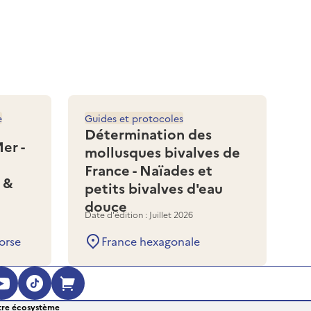
e
Guides et protocoles
Détermination des
er -
mollusques bivalves de
France - Naïades et
 &
petits bivalves d'eau
douce
Date d'édition : Juillet 2026
orse
France hexagonale
ouvre dans une nouvelle fenêtre)
 (s'ouvre dans une nouvelle fenêtre)
agram (s'ouvre dans une nouvelle fenêt
YouTube (s'ouvre dans une nouvelle fe
TikTok (s'ouvre dans une nouvelle 
Boutique en ligne (s'ouvre dan
re écosystème