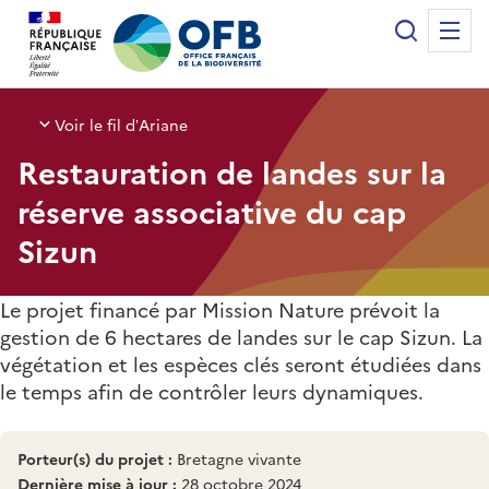
Panneau de gestion des cookies
Recherche
Me
Office français de la biodiversité
Voir le fil d’Ariane
Restauration de landes sur la
réserve associative du cap
Sizun
Le projet financé par Mission Nature prévoit la
gestion de 6 hectares de landes sur le cap Sizun. La
végétation et les espèces clés seront étudiées dans
le temps afin de contrôler leurs dynamiques.
Porteur(s) du projet :
Bretagne vivante
Dernière mise à jour :
28 octobre 2024