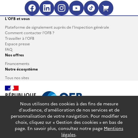
Facebook (s'ouvre dans une no
LinkedIn (s'ouvre dans un
Instagram (s'ouvre da
YouTube (s'ouvre 
TikTok (s'ouv
Boutique 
L’OFB et vous
Plateforme de signalement auprès de l’Inspection générale
Comment contacter l'OFB ?
Travailler à l’OFB
Espace presse
FAQ
Nos offres
Financements
Notre écosystème
Tous nos sites
Nous utilisons des cookies à des fins de mesure
d’audience, d’amélioration de nos services et de
personnalisation de votre navigation. Pour modifier vos
info.gouv.fr
service-public.fr
legifrance.gouv.fr
choix, cliquez sur « Gestion des cookies » en bas de
data.gouv.fr
page. En savoir plus, consultez notre page
Mentions
légales
.