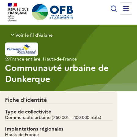
Panneau de gestion des cookies
Recherche
Me
Office français de la biodiversité
Voir le fil d’Ariane
France entière, Hauts-de-France
Communauté urbaine de
Dunkerque
Fiche d'identité
Type de collectivité
Communauté urbaine (250 001 – 400 000 hbts)
Implantations régionales
Hauts-de-France