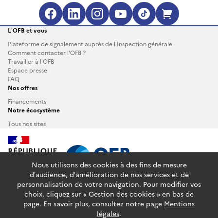
Facebook (s'ouvre dans une no
LinkedIn (s'ouvre dans un
Instagram (s'ouvre da
YouTube (s'ouvre 
TikTok (s'ouv
Boutique 
L’OFB et vous
Plateforme de signalement auprès de l’Inspection générale
Comment contacter l'OFB ?
Travailler à l’OFB
Espace presse
FAQ
Nos offres
Financements
Notre écosystème
Tous nos sites
Nous utilisons des cookies à des fins de mesure
d’audience, d’amélioration de nos services et de
personnalisation de votre navigation. Pour modifier vos
info.gouv.fr
service-public.fr
legifrance.gouv.fr
choix, cliquez sur « Gestion des cookies » en bas de
data.gouv.fr
page. En savoir plus, consultez notre page
Mentions
légales
.