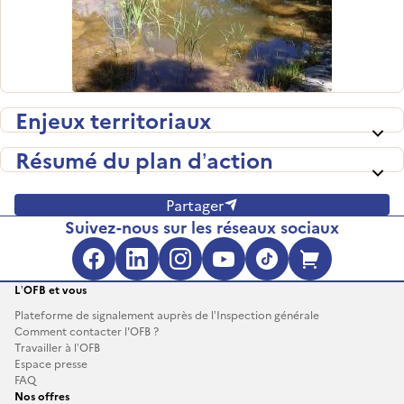
Enjeux territoriaux
Résumé du plan d’action
Partager
Suivez-nous sur les réseaux sociaux
Facebook (s'ouvre dans une no
LinkedIn (s'ouvre dans un
Instagram (s'ouvre da
YouTube (s'ouvre 
TikTok (s'ouv
Boutique 
L’OFB et vous
Plateforme de signalement auprès de l’Inspection générale
Comment contacter l'OFB ?
Travailler à l’OFB
Espace presse
FAQ
Nos offres