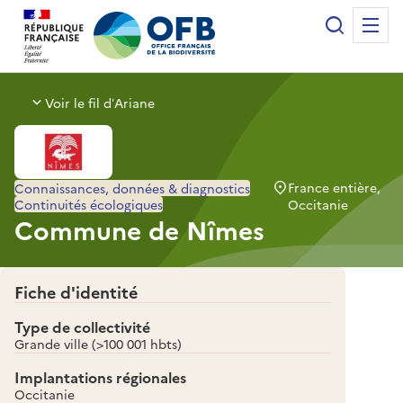
Panneau de gestion des cookies
Recherche
Me
Office français de la biodiversité
Voir le fil d’Ariane
France entière,
Connaissances, données & diagnostics
Continuités écologiques
Occitanie
Commune de Nîmes
Fiche d'identité
Type de collectivité
Grande ville (>100 001 hbts)
Implantations régionales
Occitanie