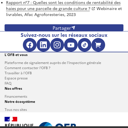
Rapport n°7 : Quelles sont les conditions de rentabilité des
haies pour une parcelle de grande culture ?
Webinaire et
livrables, Afac Agroforesteries, 2023
Partager
Suivez-nous sur les réseaux sociaux
Facebook (s'ouvre dans une no
LinkedIn (s'ouvre dans un
Instagram (s'ouvre da
YouTube (s'ouvre 
TikTok (s'ouv
Boutique 
L’OFB et vous
Plateforme de signalement auprès de l’Inspection générale
Comment contacter l'OFB ?
Travailler à l’OFB
Espace presse
FAQ
Nos offres
Financements
Notre écosystème
Tous nos sites