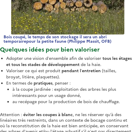
Bois coupé, le temps de son stockage il sera un abri
temporairepour la petite faune (Philippe Massit, OFB)
Quelques idées pour bien valoriser
Adopter une vision d’ensemble afin de valoriser
tous les étages
et tous les stades de développement
de la haie.
Valoriser ce qui est produit
pendant l’entretien
(tailles,
broyat, litière, plaquettes).
En termes de
pratiques
, penser :
à la coupe jardinée : exploitation des arbres les plus
intéressants pour un usage donné,
au recépage pour la production de bois de chauffage.
Attention :
éviter les coupes à blanc
, ne les réserver qu’à des
linéaires très restreints, dans un contexte de bocage continu et
où la reconstitution de la haie est bien anticipée, en conservant
des arbres d’avenir et/ou l’étage arbustif s’il n’est pas directement