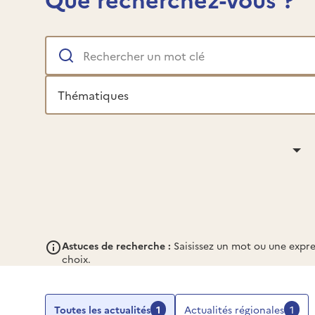
Programmes
Rechercher
et projets
un mot clé
Thématiques
Astuces de recherche :
Saisissez un mot ou une expre
choix.
Toutes les actualités
1
Actualités régionales
1