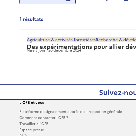
1 résultats
Page 1, résultats de 1 à 1
Agriculture & activités forestières
Recherche & déve
Des expérimentations pour allier dé
Mise à jour : 20 décembre 2024
Suivez-nou
L’OFB et vous
Plateforme de signalement auprès de l’Inspection générale
Comment contacter l'OFB ?
Travailler à l’OFB
Espace presse
FAQ