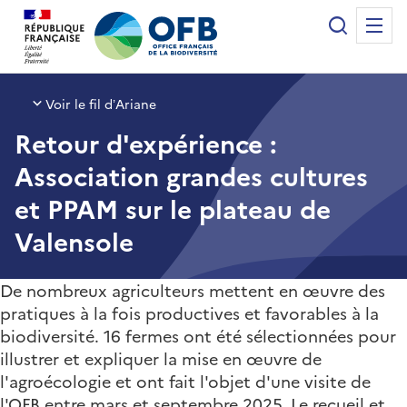
Panneau de gestion des cookies
Recherche
Me
Office français de la biodiversité
Voir le fil d’Ariane
Retour d'expérience :
Association grandes cultures
et PPAM sur le plateau de
Valensole
De nombreux agriculteurs mettent en œuvre des
pratiques à la fois productives et favorables à la
biodiversité. 16 fermes ont été sélectionnées pour
illustrer et expliquer la mise en œuvre de
l'agroécologie et ont fait l'objet d'une visite de
l'OFB entre mars et septembre 2025. Le recueil et