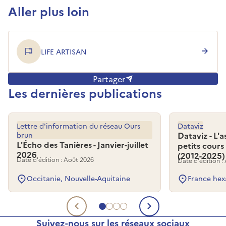
Aller plus loin
LIFE ARTISAN
Partager
Les dernières publications
Lettre d'information du réseau Ours
Dataviz
brun
Dataviz - L'
L'Écho des Tanières - Janvier-juillet
petits cours
2026
(2012-2025)
Date d'édition : Août 2026
Date d'édition :
Occitanie, Nouvelle-Aquitaine
France hex
Aller au document 1
Aller au document 2
Aller au document 3
Aller au document 4
Document précédent
Document su
Suivez-nous sur les réseaux sociaux