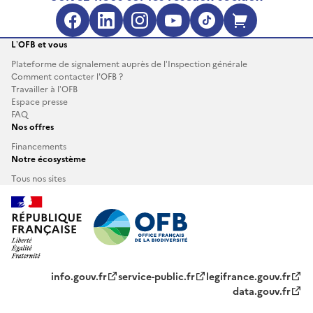
Facebook (s'ouvre dans une no
LinkedIn (s'ouvre dans un
Instagram (s'ouvre da
YouTube (s'ouvre 
TikTok (s'ouv
Boutique 
L’OFB et vous
Plateforme de signalement auprès de l’Inspection générale
Comment contacter l'OFB ?
Travailler à l’OFB
Espace presse
FAQ
Nos offres
Financements
Notre écosystème
Tous nos sites
info.gouv.fr
service-public.fr
legifrance.gouv.fr
data.gouv.fr