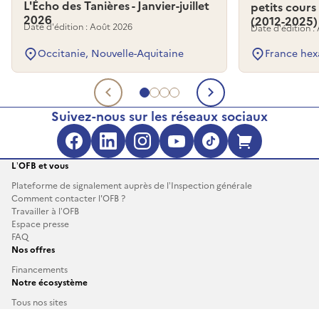
L'Écho des Tanières - Janvier-juillet
petits cours
2026
(2012-2025)
Date d'édition : Août 2026
Date d'édition :
Occitanie, Nouvelle-Aquitaine
France hex
Aller au document 1
Aller au document 2
Aller au document 3
Aller au document 4
Document précédent
Document su
Suivez-nous sur les réseaux sociaux
Facebook (s'ouvre dans une no
LinkedIn (s'ouvre dans un
Instagram (s'ouvre da
YouTube (s'ouvre 
TikTok (s'ouv
Boutique 
L’OFB et vous
Plateforme de signalement auprès de l’Inspection générale
Comment contacter l'OFB ?
Travailler à l’OFB
Espace presse
FAQ
Nos offres
Financements
Notre écosystème
Tous nos sites