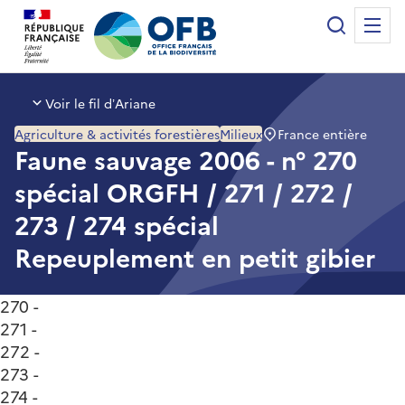
Panneau de gestion des cookies
Recherche
Me
Office français de la biodiversité
Voir le fil d’Ariane
France entière
Agriculture & activités forestières
Milieux
Faune sauvage 2006 - n° 270
spécial ORGFH / 271 / 272 /
273 / 274 spécial
Repeuplement en petit gibier
270 -
271 -
272 -
273 -
274 -