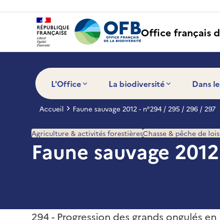
Panneau de gestion des cookies
Office français d
L'Office
La biodiversité
Dans le
Accueil
Faune sauvage 2012 - n°294 / 295 / 296 / 297
Agriculture & activités forestières
Chasse & pêche de lois
Faune sauvage 2012 
294 - Progression des grands ongulés en