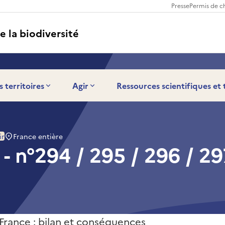
Presse
Permis de c
e la biodiversité
s territoires
Agir
Ressources scientifiques et
France entière
ir
- n°294 / 295 / 296 / 29
 France : bilan et conséquences