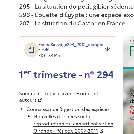
295 - La situation du petit gibier sédent
296 - L'ouette d'Égypte : une espèce exo
207 - La situation du Castor en France
FauneSauvage294_2012_comple
t.pdf
PDF - 8.4 Mo
er
1
trimestre - n° 294
Sommaire détaillé avec résumés et
auteurs
Connaissance & gestion des espèces
Nouvelles données sur la
reproduction du canard colvert en
Gironde - Période 2007-2011