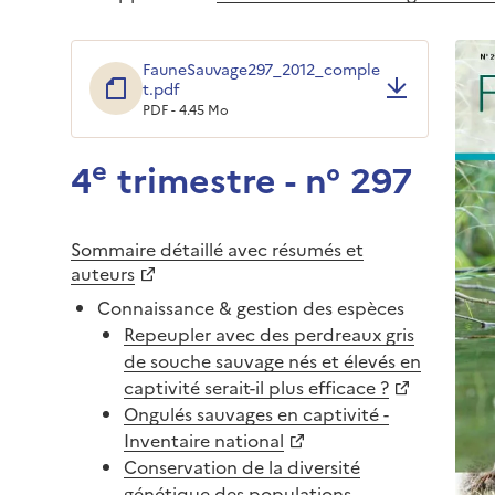
FauneSauvage297_2012_comple
t.pdf
PDF - 4.45 Mo
e
4
trimestre - n° 297
Sommaire détaillé avec résumés et
auteurs
Connaissance & gestion des espèces
Repeupler avec des perdreaux gris
de souche sauvage nés et élevés en
captivité serait-il plus efficace ?
Ongulés sauvages en captivité -
Inventaire national
Conservation de la diversité
génétique des populations