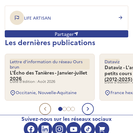
LIFE ARTISAN
Partager
Les dernières publications
Lettre d'information du réseau Ours
Dataviz
brun
Dataviz - L'
L'Écho des Tanières - Janvier-juillet
petits cours
2026
(2012-2025)
Date d'édition : Août 2026
Date d'édition :
Occitanie, Nouvelle-Aquitaine
France hex
Aller au document 1
Aller au document 2
Aller au document 3
Aller au document 4
Document précédent
Document su
Suivez-nous sur les réseaux sociaux