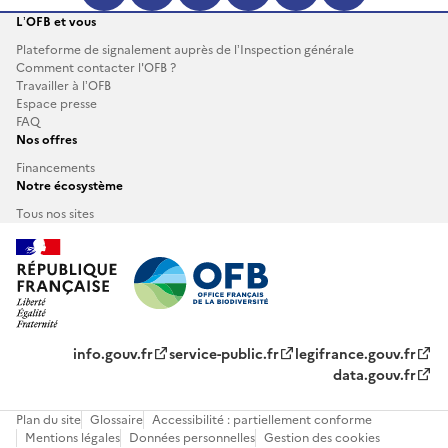
Facebook (s'ouvre dans une no
LinkedIn (s'ouvre dans un
Instagram (s'ouvre da
YouTube (s'ouvre 
TikTok (s'ouv
Boutique 
L’OFB et vous
Plateforme de signalement auprès de l’Inspection générale
Comment contacter l'OFB ?
Travailler à l’OFB
Espace presse
FAQ
Nos offres
Financements
Notre écosystème
Tous nos sites
info.gouv.fr
service-public.fr
legifrance.gouv.fr
data.gouv.fr
Plan du site
Glossaire
Accessibilité : partiellement conforme
Mentions légales
Données personnelles
Gestion des cookies