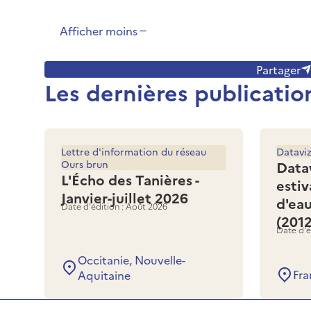
Afficher moins
Partager
Les dernières publicatio
Lettre d'information du réseau
Datavi
Ours brun
Data
L'Écho des Tanières -
estiv
Janvier-juillet 2026
d'ea
Date d'édition : Août 2026
(201
Date d'é
Occitanie, Nouvelle-
Fra
Aquitaine