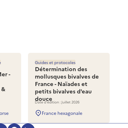
e
Guides et protocoles
Détermination des
er -
mollusques bivalves de
France - Naïades et
 &
petits bivalves d'eau
douce
Date d'édition : Juillet 2026
orse
France hexagonale