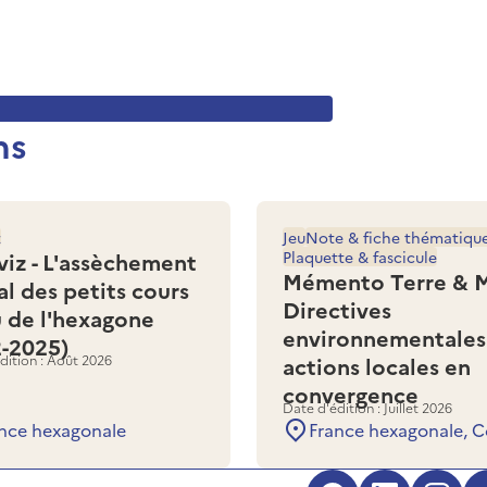
ns
z
Jeu
Note & fiche thématiqu
viz - L'assèchement
Plaquette & fascicule
Mémento Terre & M
al des petits cours
Directives
u de l'hexagone
environnementales
2-2025)
dition : Août 2026
actions locales en
convergence
Date d'édition : Juillet 2026
nce hexagonale
France hexagonale, C