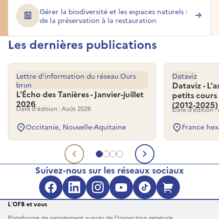
Gérer la biodiversité et les espaces naturels :
de la préservation à la restauration
Les dernières publications
Lettre d'information du réseau Ours
Dataviz
brun
Dataviz - L'
L'Écho des Tanières - Janvier-juillet
petits cours
2026
(2012-2025)
Date d'édition : Août 2026
Date d'édition :
Occitanie, Nouvelle-Aquitaine
France hex
Aller au document 1
Aller au document 2
Aller au document 3
Aller au document 4
Document précédent
Document su
Suivez-nous sur les réseaux sociaux
Facebook (s'ouvre dans une no
LinkedIn (s'ouvre dans un
Instagram (s'ouvre da
YouTube (s'ouvre 
TikTok (s'ouv
Boutique 
L’OFB et vous
Plateforme de signalement auprès de l’Inspection générale