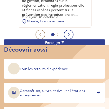
de gestion, brochures sur la
réglementation, règle professionnelle
et fiches espèces portent sur la
prévention des introductions et
Mise à jour : 04 octobre 2018
surtout la limitation de leur
Monde, France entière
propagation ou leur élimination.
Aller au contenu 1
Aller au contenu 2
Contenu précédent
Contenu suiva
Partager
Découvrir aussi
Tous les retours d'expérience
Caractériser, suivre et évaluer l’état des
écosystèmes