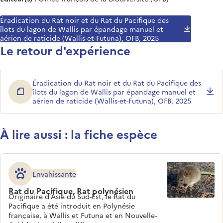
Éradication du Rat noir et du Rat du Pacifique des
îlots du lagon de Wallis par épandage manuel et
aérien de raticide (Wallis-et-Futuna), OFB, 2025
Le retour d'expérience
Éradication du Rat noir et du Rat du Pacifique des
îlots du lagon de Wallis par épandage manuel et
aérien de raticide (Wallis-et-Futuna), OFB, 2025
À lire aussi : la fiche espèce
Envahissante
Rat du Pacifique, Rat polynésien
Originaire d’Asie du Sud-Est, le Rat du
Pacifique a été introduit en Polynésie
française, à Wallis et Futuna et en Nouvelle-