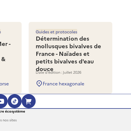
e
Guides et protocoles
Détermination des
er -
mollusques bivalves de
France - Naïades et
 &
petits bivalves d'eau
douce
Date d'édition : Juillet 2026
orse
France hexagonale
ouvre dans une nouvelle fenêtre)
 (s'ouvre dans une nouvelle fenêtre)
agram (s'ouvre dans une nouvelle fenêt
YouTube (s'ouvre dans une nouvelle fe
TikTok (s'ouvre dans une nouvelle 
Boutique en ligne (s'ouvre dan
re écosystème
s nos sites