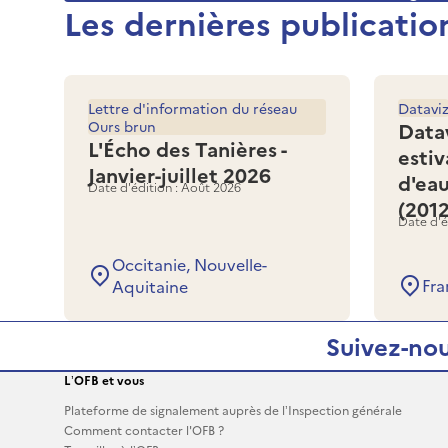
Les dernières publicatio
Lettre d'information du réseau
Datavi
Ours brun
Data
L'Écho des Tanières -
estiv
Janvier-juillet 2026
d'ea
Date d'édition : Août 2026
(201
Date d'é
Occitanie, Nouvelle-
Fra
Aquitaine
Suivez-nou
L’OFB et vous
Plateforme de signalement auprès de l’Inspection générale
Comment contacter l'OFB ?