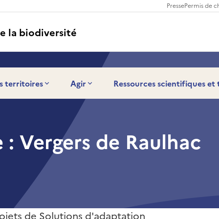
Presse
Permis de c
e la biodiversité
s territoires
Agir
Ressources scientifiques et
 : Vergers de Raulhac
ojets de Solutions d'adaptation