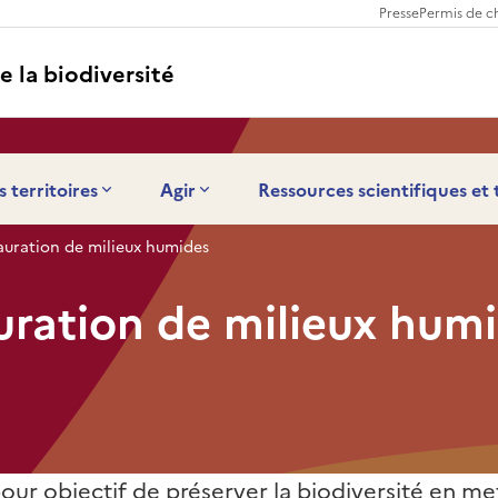
Presse
Permis de c
e la biodiversité
s territoires
Agir
Ressources scientifiques et
tauration de milieux humides
auration de milieux hum
our objectif de préserver la biodiversité en me