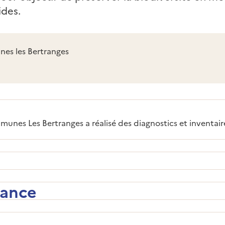
ides.
s les Bertranges
s Les Bertranges a réalisé des diagnostics et inventaires 
nance