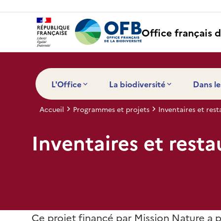
Panneau de gestion des cookies
Office français d
L'Office
La biodiversité
Dans le
Accueil
Programmes et projets
Inventaires et res
Inventaires et rest
Ce projet financé par Mission Nature a p