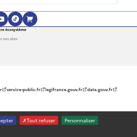
ouvre dans une nouvelle fenêtre)
 (s'ouvre dans une nouvelle fenêtre)
agram (s'ouvre dans une nouvelle fenêt
YouTube (s'ouvre dans une nouvelle fe
TikTok (s'ouvre dans une nouvelle 
Boutique en ligne (s'ouvre dan
re écosystème
s nos sites
r
service-public.fr
legifrance.gouv.fr
data.gouv.fr
cepter
Tout refuser
Personnaliser