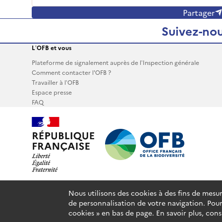
Partager
Suivez-nou
L’OFB et vous
Plateforme de signalement auprès de l’Inspection générale
Comment contacter l'OFB ?
Travailler à l’OFB
Espace presse
FAQ
Nous utilisons des cookies à des fins de mesu
Plan du site
Glossaire
Accessibilité : partiellement conforme
de personnalisation de votre navigation. Pour
cookies » en bas de page. En savoir plus, con
Sauf mention contraire, tous les contenus de ce site sont sous
lice