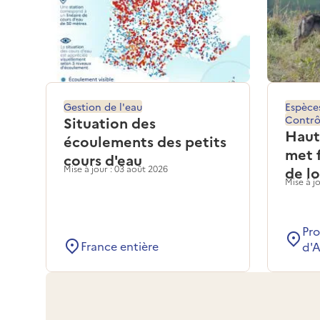
Gestion de l'eau
Espèce
Situation des
Contrô
Haut
écoulements des petits
met 
cours d'eau
Mise à jour : 03 août 2026
de l
Mise à jo
Pr
France entière
d'A