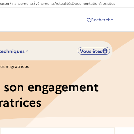
hasser
Financements
Évènements
Actualités
Documentation
Nos sites
Recherche
 techniques
Vous êtes
ces migratrices
rce son engagement
ratrices