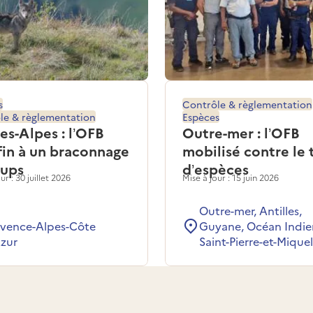
s
Contrôle & règlementation
le & règlementation
Espèces
es-Alpes : l’OFB
Outre-mer : l’OFB
fin à un braconnage
mobilisé contre le 
oups
d’espèces
ur : 30 juillet 2026
Mise à jour : 15 juin 2026
Outre-mer, Antilles,
ovence-Alpes-Côte
Guyane, Océan Indie
zur
Saint-Pierre-et-Mique