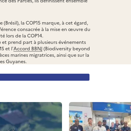
ce des Parties, ils définissent ensemble
Brésil), la COP15 marque, à cet égard,
onférence consacrée à la mise en œuvre du
é lors de la COP14.
se et prend part à plusieurs événements
S et l’
Accord BBNJ
(
Biodiversity beyond
ces marines migratrices, ainsi que sur la
des Guyanes.