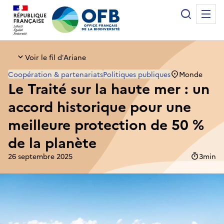
Panneau de gestion des cookies
Recherche
Me
Office français de la biodiversité
Voir le fil d’Ariane
Monde
Coopération & partenariats
Politiques publiques
Le Traité sur la haute mer : un
accord historique pour une
meilleure protection de 50 %
de la planète
26 septembre 2025
Temps de 
3min