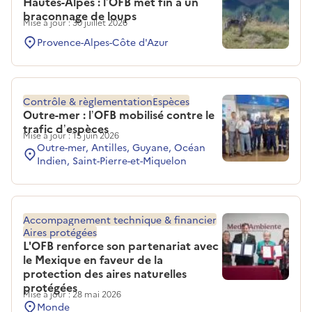
Hautes-Alpes : l’OFB met fin à un
braconnage de loups
Mise à jour : 30 juillet 2026
Provence-Alpes-Côte d'Azur
Contrôle & règlementation
Espèces
Outre-mer : l’OFB mobilisé contre le
trafic d’espèces
Mise à jour : 15 juin 2026
Outre-mer, Antilles, Guyane, Océan
Indien, Saint-Pierre-et-Miquelon
Accompagnement technique & financier
Aires protégées
L'OFB renforce son partenariat avec
le Mexique en faveur de la
protection des aires naturelles
protégées
Mise à jour : 28 mai 2026
Monde